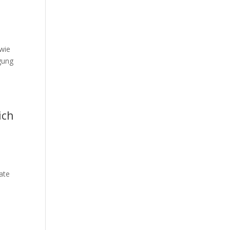
 wie
gung
ich
kate