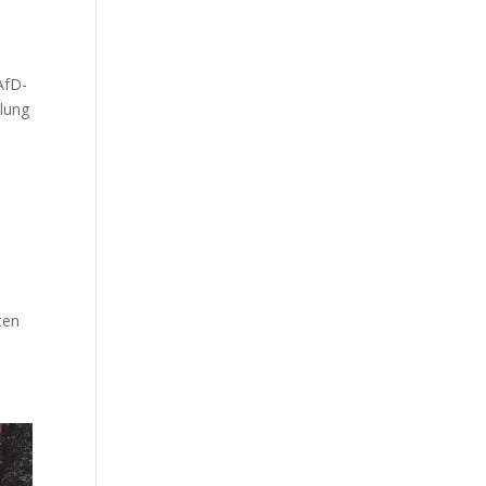
AfD-
llung
ten