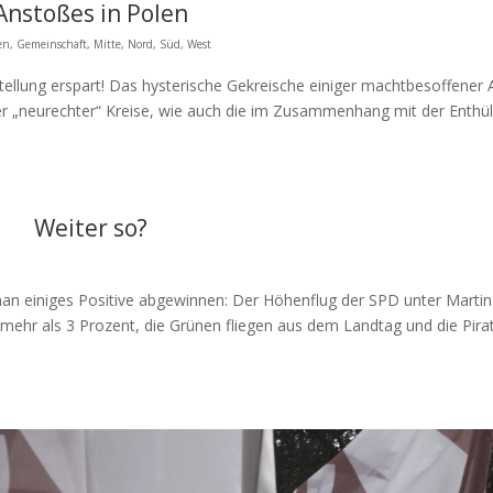
Anstoßes in Polen
en
,
Gemeinschaft
,
Mitte
,
Nord
,
Süd
,
West
tellung erspart! Das hysterische Gekreische einiger machtbesoffener 
er „neurechter“ Kreise, wie auch die im Zusammenhang mit der Enthü
Weiter so?
an einiges Positive abgewinnen: Der Höhenflug der SPD unter Martin
rt mehr als 3 Prozent, die Grünen fliegen aus dem Landtag und die Pira