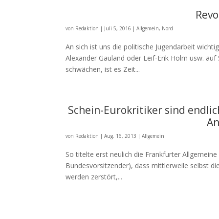
Revo
von
Redaktion
|
Juli 5, 2016
|
Allgemein
,
Nord
An sich ist uns die politische Jugendarbeit wich
Alexander Gauland oder Leif-Erik Holm usw. au
schwächen, ist es Zeit...
Schein-Eurokritiker sind endlich
An
von
Redaktion
|
Aug. 16, 2013
|
Allgemein
So titelte erst neulich die Frankfurter Allgemei
Bundesvorsitzender), dass mittlerweile selbst di
werden zerstört,...