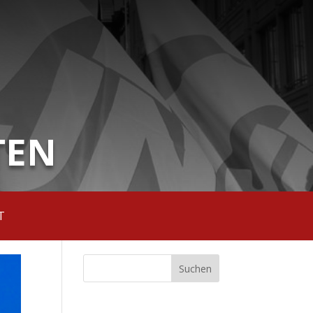
TEN
T