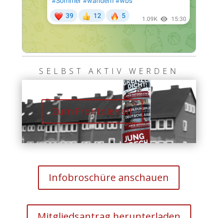
SELBST AKTIV WERDEN
Zum Frontdienst!
Infobroschüre anschauen
Mitgliedsantrag herunterladen