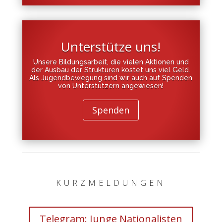
Unterstütze uns!
Unsere Bildungsarbeit, die vielen Aktionen und
der Ausbau der Strukturen kostet uns viel Geld.
Als Jugendbewegung sind wir auch auf Spenden
von Unterstützern angewiesen!
Spenden
KURZMELDUNGEN
Telegram: Junge Nationalisten