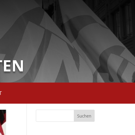
TEN
T