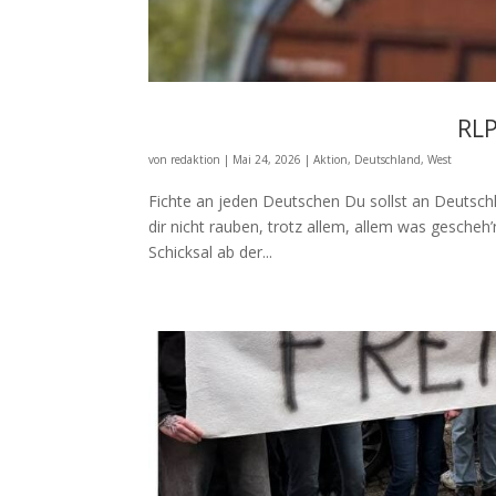
RLP
von
redaktion
|
Mai 24, 2026
|
Aktion
,
Deutschland
,
West
Fichte an jeden Deutschen Du sollst an Deutsch
dir nicht rauben, trotz allem, allem was gescheh’
Schicksal ab der...