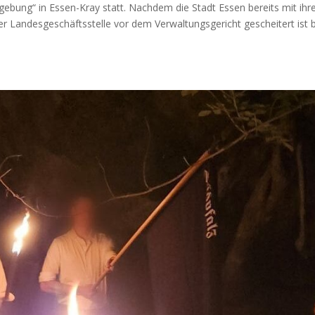
ebung“ in Essen-Kray statt. Nachdem die Stadt Essen bereits mit ihr
r Landesgeschäftsstelle vor dem Verwaltungsgericht gescheitert ist 