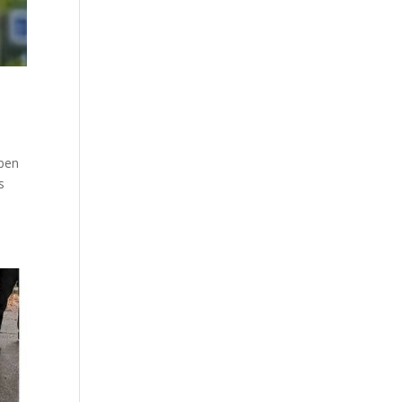
uben
s