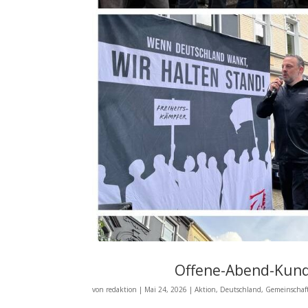
Offene-Abend-Kund
von
redaktion
|
Mai 24, 2026
|
Aktion
,
Deutschland
,
Gemeinschaf