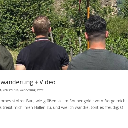
liwanderung + Video
t
,
Volksmusik
,
Wanderung
,
West
omes stolzer Bau, wie grüßen sie im Sonnengolde vom Berge mich 
 treibt mich ihren Hallen zu, und wie ich wandre, tönt es freudig: O