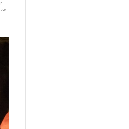
er
bzw.