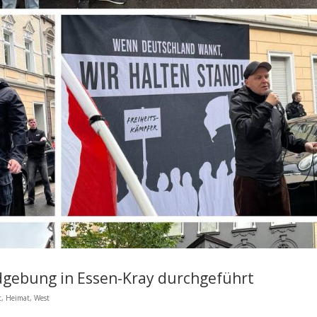
gebung in Essen-Kray durchgeführt
t
,
Heimat
,
West