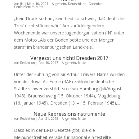
von
JN
|
März 16, 2021
|
Allgemein
,
Deutschland
,
Gedenken
,
Gemeinschaft
,
Mitte
„Kein Druck so hart, kein Leid so schwer, daß deutsche
Treu‘ nicht stärker wär!“ Am zurückliegendem
Wochenende war unsere Jugendorganisation (JN) unter
dem Motto „Als der Boden bebte und der Morgen
starb“ im brandenburgischen Landkreis...
Vergesst uns nicht! Dresden 2017
von
Redaktion
|
Feb. 16, 2017
|
Allgemein
,
Mitte
Unter der Führung von Sir Arthur Travers Harris wurden
von der Royal Air Force (RAF) zahlreiche deutsche
Städte schwer zerstört, so etwa Hamburg (Juli/August
1943), Braunschweig (15. Oktober 1944), Magdeburg
(16. Januar 1945), Dresden (13. – 15. Februar 1945),...
Neue Repressionsinstrumente
von
Redaktion
|
Apr. 21, 2015
|
Allgemein
,
Mitte
Dass es in der BRD Gesetze gibt, die die
Meinungsfreiheit gerade für national eingestellte