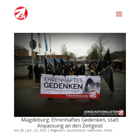
Magdeburg: Ehrenhaftes Gedenken, statt
Anpassung an den Zeitgeist
von
JN
|
Jan. 23, 2022
|
Allgemein
,
Deutschland
,
Gedenken
,
Mitte