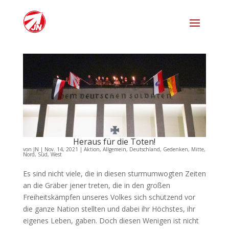
Heraus für die Toten!
von
JN
|
Nov. 14, 2021
|
Aktion
,
Allgemein
,
Deutschland
,
Gedenken
,
Mitte
,
Nord
,
Süd
,
West
Es sind nicht viele, die in diesen sturmumwogten Zeiten
an die Gräber jener treten, die in den großen
Freiheitskämpfen unseres Volkes sich schützend vor
die ganze Nation stellten und dabei ihr Höchstes, ihr
eigenes Leben, gaben. Doch diesen Wenigen ist nicht