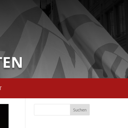
TEN
T