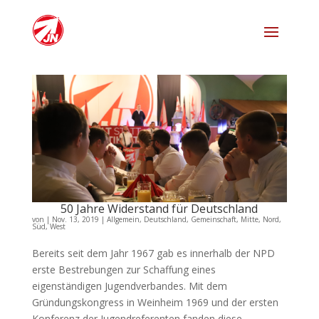
50 Jahre Widerstand für Deutschland
von
|
Nov. 13, 2019
|
Allgemein
,
Deutschland
,
Gemeinschaft
,
Mitte
,
Nord
,
Süd
,
West
Bereits seit dem Jahr 1967 gab es innerhalb der NPD
erste Bestrebungen zur Schaffung eines
eigenständigen Jugendverbandes. Mit dem
Gründungskongress in Weinheim 1969 und der ersten
Konferenz der Jugendreferenten fanden diese