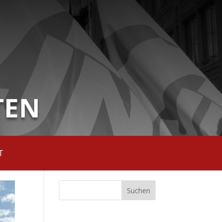
TEN
T