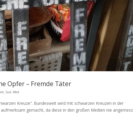
he Opfer – Fremde Täter
ord
,
Süd
,
West
 schwarzen Kreuze“. Bundesweit wird mit schwarzen Kreuzen in der
alt aufmerksam gemacht, da diese in den großen Medien nie angemes