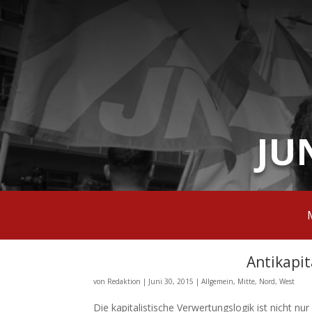
JU
Antikapit
von
Redaktion
|
Juni 30, 2015
|
Allgemein
,
Mitte
,
Nord
,
West
Die kapitalistische Verwertungslogik ist nicht nur