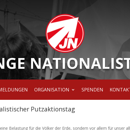
NGE NATIONALIS
MELDUNGEN
ORGANISATION
SPENDEN
KONTAK
alistischer Putzaktionstag
 eine Belastung für die Völker der Erde, sondern vor allem für unser al