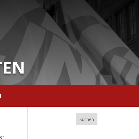
TEN
T
ler