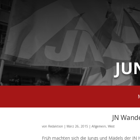
JU
JN Wand
von
Redaktion
|
März 26, 2015
|
Allgemein
,
West
Früh machten sich die Jungs und Mädels der JN