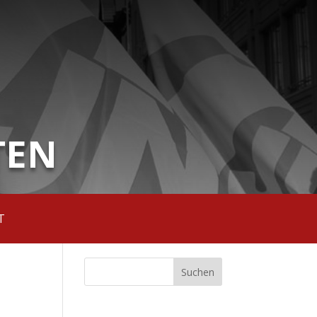
TEN
T