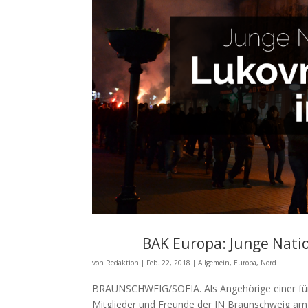
BAK Europa: Junge Natio
von
Redaktion
|
Feb. 22, 2018
|
Allgemein
,
Europa
,
Nord
BRAUNSCHWEIG/SOFIA. Als Angehörige einer fün
Mitglieder und Freunde der JN Braunschweig am 