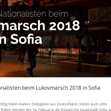
nalisten beim Lukovmarsch 2018 in Sofia
fzig Mann starken Delegation aus Deutschland, reisten auch zehn
frühen Morgen des 16. Februar in die bulgarische Hauptstadt Sofia. 