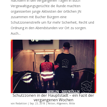
Nachdem in den vergangenen Tagen in Buch
Vergewaltigungsgerüchte die Runde machten
organisierten junge Aktivisten der örtlichen JN
zusammen mit Bucher Bürgern eine
Schutzzonenstreife um für mehr Sicherheit, Recht und
Ordnung in den Abendstunden vor Ort zu sorgen.
Auch...
Schutzzonen in der Hauptstadt – ein Fazit der
vergangenen Wochen
von
Redaktion
|
Sep. 23, 2018
|
Aktion
,
Allgemein
,
Mitte