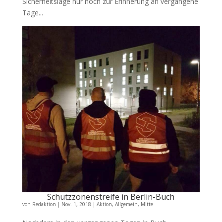
Sicherheitslage nur noch zur Erinnerung an vergangene
Tage...
Schutzzonenstreife in Berlin-Buch
von
Redaktion
|
Nov. 1, 2018
|
Aktion
,
Allgemein
,
Mitte