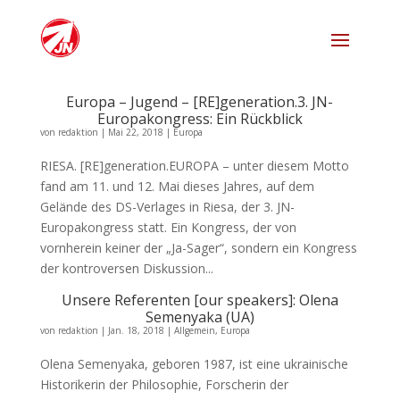
Europa – Jugend – [RE]generation.3. JN-
Europakongress: Ein Rückblick
von
redaktion
|
Mai 22, 2018
|
Europa
RIESA. [RE]generation.EUROPA – unter diesem Motto
fand am 11. und 12. Mai dieses Jahres, auf dem
Gelände des DS-Verlages in Riesa, der 3. JN-
Europakongress statt. Ein Kongress, der von
vornherein keiner der „Ja-Sager“, sondern ein Kongress
der kontroversen Diskussion...
Unsere Referenten [our speakers]: Olena
Semenyaka (UA)
von
redaktion
|
Jan. 18, 2018
|
Allgemein
,
Europa
Olena Semenyaka, geboren 1987, ist eine ukrainische
Historikerin der Philosophie, Forscherin der