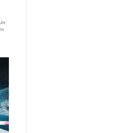
ute
uns