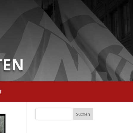
TEN
T