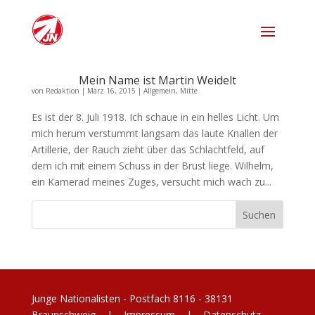
Mein Name ist Martin Weidelt
von
Redaktion
|
März 16, 2015
|
Allgemein
,
Mitte
Es ist der 8. Juli 1918. Ich schaue in ein helles Licht. Um
mich herum verstummt langsam das laute Knallen der
Artillerie, der Rauch zieht über das Schlachtfeld, auf
dem ich mit einem Schuss in der Brust liege. Wilhelm,
ein Kamerad meines Zuges, versucht mich wach zu...
Junge Nationalisten - Postfach 8116 - 38131
Braunschweig |
Impressum
|
Datenschutz