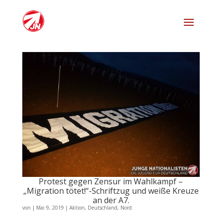
Protest gegen Zensur im Wahlkampf –
„Migration tötet!“-Schriftzug und weiße Kreuze
an der A7.
von
|
Mai 9, 2019
|
Aktion
,
Deutschland
,
Nord