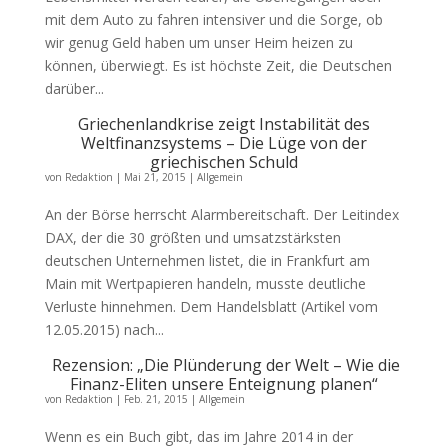
mit dem Auto zu fahren intensiver und die Sorge, ob
wir genug Geld haben um unser Heim heizen zu
können, überwiegt. Es ist höchste Zeit, die Deutschen
darüber...
Griechenlandkrise zeigt Instabilität des
Weltfinanzsystems – Die Lüge von der
griechischen Schuld
von
Redaktion
|
Mai 21, 2015
|
Allgemein
An der Börse herrscht Alarmbereitschaft. Der Leitindex
DAX, der die 30 größten und umsatzstärksten
deutschen Unternehmen listet, die in Frankfurt am
Main mit Wertpapieren handeln, musste deutliche
Verluste hinnehmen. Dem Handelsblatt (Artikel vom
12.05.2015) nach...
Rezension: „Die Plünderung der Welt – Wie die
Finanz-Eliten unsere Enteignung planen“
von
Redaktion
|
Feb. 21, 2015
|
Allgemein
Wenn es ein Buch gibt, das im Jahre 2014 in der