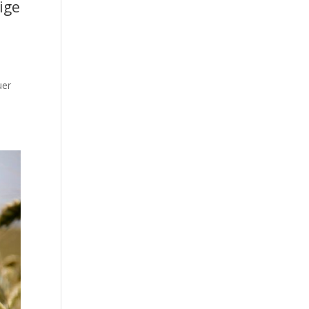
ige
uer