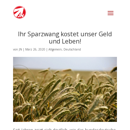
Ihr Sparzwang kostet unser Geld
und Leben!
von
JN
|
März 26, 2020
|
Allgemein
,
Deutschland
Seit Jahren zeigt sich deutlich, wie das bundesdeutsche