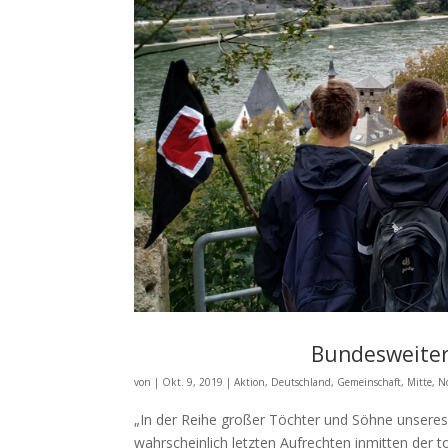
Bundesweiter
von
|
Okt. 9, 2019
|
Aktion
,
Deutschland
,
Gemeinschaft
,
Mitte
,
N
„In der Reihe großer Töchter und Söhne unseres
wahrscheinlich letzten Aufrechten inmitten der t