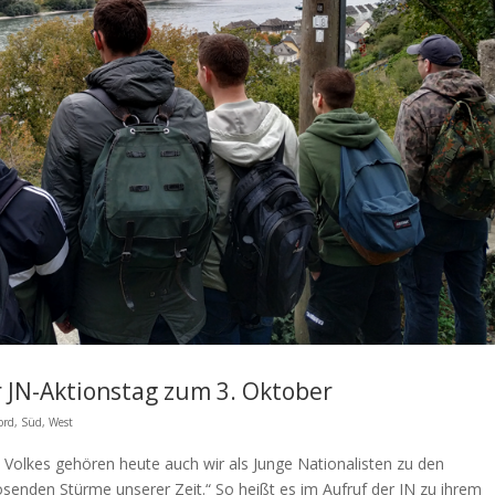
 JN-Aktionstag zum 3. Oktober
ord
,
Süd
,
West
 Volkes gehören heute auch wir als Junge Nationalisten zu den
osenden Stürme unserer Zeit.“ So heißt es im Aufruf der JN zu ihrem