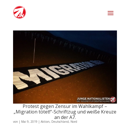
Protest gegen Zensur im Wahlkampf –
„Migration tötet!“-Schriftzug und weiße Kreuze
an der A7.
von
|
Mai 9, 2019
|
Aktion
,
Deutschland
,
Nord