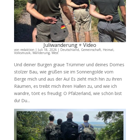
Juliwanderung + Video
von
redaktion
|
Juli 18, 2026
|
Deutschland
,
Gemeinschaft
,
Heimat
,
Volksmusik
,
Wanderung
,
West
Und deiner Burgen graue Trümmer und deines Domes
stolzer Bau, wie grüßen sie im Sonnengolde vom
Berge mich und aus der Au! Es zieht mich hin zu ihren
Räumen, es treibt mich ihren Hallen zu, und wie ich
wandre, tönt es freudig: O Pfälzerland, wie schön bist
du! Du...