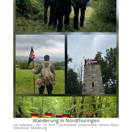
Wanderung in Nordthüringen
von
redaktion
|
Okt. 14, 2025
|
Deutschland
,
Gemeinschaft
,
Heimat
,
Mitte
,
Volksmusik
,
Wanderung