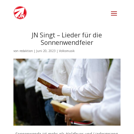
JN Singt – Lieder für die
Sonnenwendfeier
von
redaktion
|
Juni 20, 2023
|
Volksmusik
„
Sonnenwende ist mehr als Holzfeuer und Liedergesang