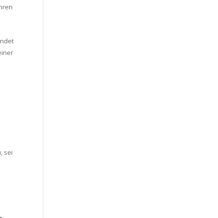
hren
ündet
einer
, sei