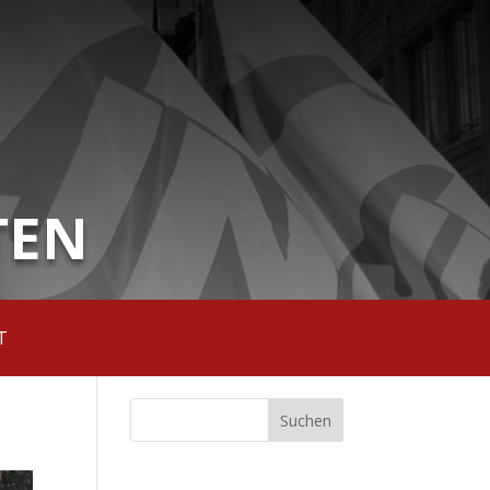
TEN
T