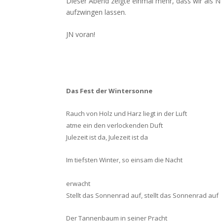
Dieser Abend zeigte einmal mehr, dass wir als 
aufzwingen lassen.
JN voran!
Das Fest der Wintersonne
Rauch von Holz und Harz liegt in der Luft
atme ein den verlockenden Duft
Julezeit ist da, Julezeit ist da
Im tiefsten Winter, so einsam die Nacht
erwacht
Stellt das Sonnenrad auf, stellt das Sonnenrad auf
Der Tannenbaum in seiner Pracht