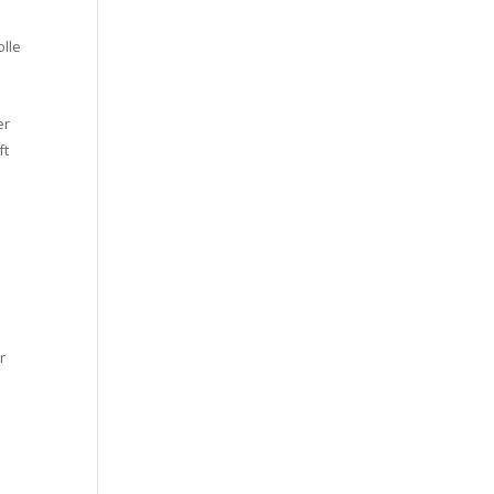
lle
er
ft
r