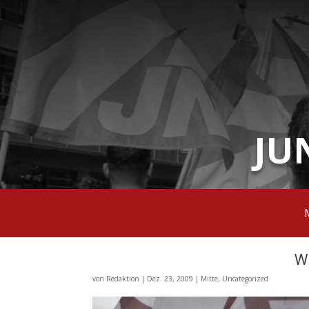
JU
W
von
Redaktion
|
Dez. 23, 2009
|
Mitte
,
Uncategorized