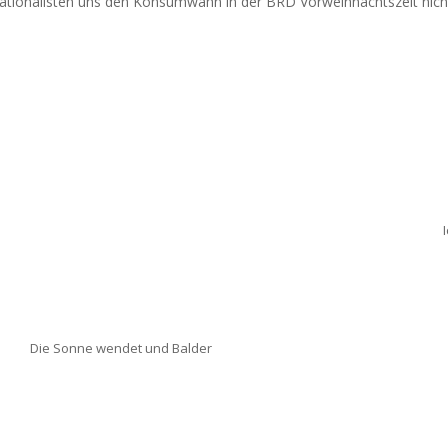
Nationalisten uns den Konsumwahn in der BRD Vorweihnachtszeit nich
Die Sonne wendet und Balder