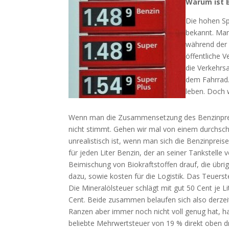
Warum ist B
Die hohen Sp
bekannt. Man
während der 
öffentliche 
die Verkehrs
dem Fahrrad
leben. Doch w
Wenn man die Zusammensetzung des Benzinpreise
nicht stimmt. Gehen wir mal von einem durchschni
unrealistisch ist, wenn man sich die Benzinpreis
für jeden Liter Benzin, der an seiner Tankstelle v
Beimischung von Biokraftstoffen drauf, die übr
dazu, sowie kosten für die Logistik. Das Teuerst
Die Mineralölsteuer schlägt mit gut 50 Cent je 
Cent. Beide zusammen belaufen sich also derzeit
Ranzen aber immer noch nicht voll genug hat, ha
beliebte Mehrwertsteuer von 19 % direkt oben dr