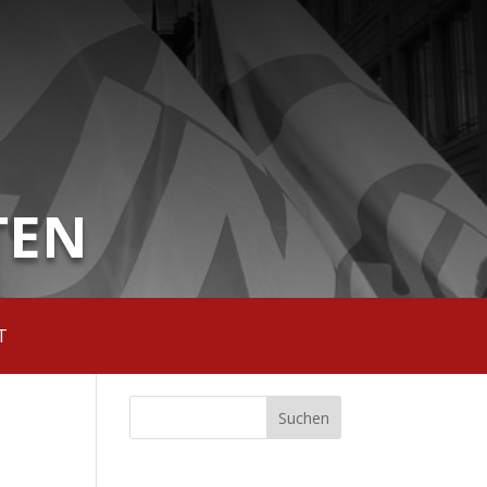
TEN
T