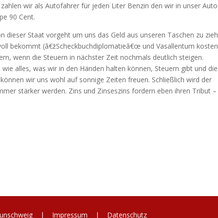
ahlen wir als Autofahrer für jeden Liter Benzin den wir in unser Auto
pe 90 Cent.
sion dieser Staat vorgeht um uns das Geld aus unseren Taschen zu zieh
ie voll bekommt (â€žScheckbuchdiplomatieâ€œ und Vasallentum koste
n, wenn die Steuern in nächster Zeit nochmals deutlich steigen.
ut wie alles, was wir in den Händen halten können, Steuern gibt und di
önnen wir uns wohl auf sonnige Zeiten freuen. Schließlich wird der
er stärker werden. Zins und Zinseszins fordern eben ihren Tribut –
 Braunschweig |
Impressum
|
Datenschutz