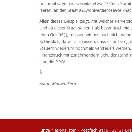
nochmal sage und schreibe etwa 27 Cent. Somit z
leeren, an den Staat â€žwohlverdienteâ€œ knap
Allein dieses Beispiel zeigt, mit welcher Perver
Und da dieser Staat seinen Hals bekanntlich n
eben Geldâ€¦), müssen wir uns auch nicht wunder
Schließlich, da wir alle wissen, dass es auf so g
Steuern wiederum nochmals versteuert werden, k
Finanzdruck mit zunehmendem Schuldenstand imm
lebe die BRD!
Â
Autor: Marwin Kern
Junge Nationalisten - Postfach 8116 - 38131