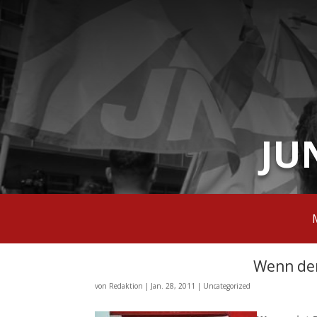
JU
Wenn der
von
Redaktion
|
Jan. 28, 2011
|
Uncategorized