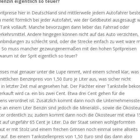
enzin eigentlich so teuer?
ritpreise hier in Deutschland sind mittlerweile jedem Autofahrer best
 merkt förmlich bei jeder Autofahrt, wie der Geldbeutel ausgesaugt w
Tank volläuft. Manche bevorzugen dann lieber das Fahrrad oder
Verkehrsmittel. Andere hingegen können nicht auf das Auto verzichten,
anbindungen zu schlecht sind, oder die Strecke einfach zu weit wäre m
. So muss mancher gezwungenermaßen mit den hohen Spritpreisen
arum ist der Sprit eigentlich so teuer?
s mal genauer unter die Lupe nimmt, wird einem schnell klar, was 
ttlichen Benzinpreis von 1,50 Euro je Liter aus, was sicher nicht
e in letzter Zeit mal angesehen hat. Der Pächter einer Tankstelle be
erkauft wird ca. ein bis zwei Cent. Etwa drei Cent gehen für die
igens verordnet ist. Zusätzlich kommt dann noch die Unternehmensst
e an einem Liter Benzin sind jedoch die Mineralöl-, sowie die Ökosteu
Liter ordentlich zu; zudem kommt dann noch die Ökosteuer mit etwa 1
 auf ungefähr 65 Cent je Liter. Da der Staat seinen wohlgeformten
ut er mit Stolz und einem frechen Grinsen noch einmal seine allseits
auf. Bei einem Tankstellenpreis von 1,50 Euro sind das dann also