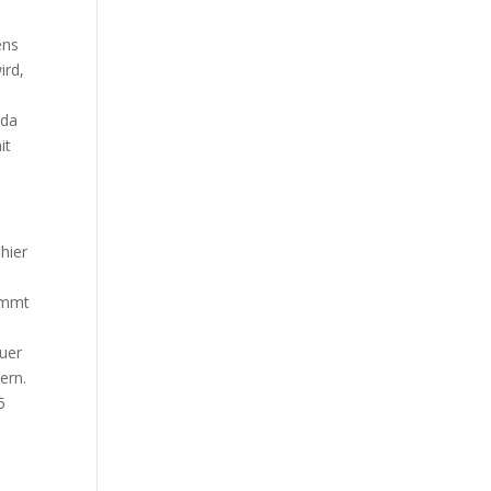
ens
ird,
 da
it
hier
kommt
euer
ern.
5