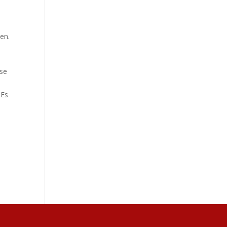
en.
n
ese
 Es