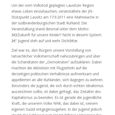
Um der vom Volkstod geplagten Lausitzer Region
etwas Leben einzuhauchen, veranstaltete der JN-
Stützpunkt Lausitz am 17.9.2011 eine Mahnwache in
der südbrandenburgischen Stadt Ruhland. Die
Veranstaltung stand diesmal unter dem Motto:
â€žZukunft für unsere Kinder? Nicht in diesem System
â€“ Jugend steh auf und wehr Dich!â€œ.
Ziel war es, den Bürgern unsere Vorstellung von
tatsächlicher Volksherrschaft nahezubringen und über
die Schandtaten der „Demokraten“ aufzuklären. Dabei
machten die Aktivisten mit Flugzetteln auf die
derzeitigen politischen Verhältnisse aufmerksam und
appellierten an alle Ruhlander, sich dagegen zu wehren.
Besonders die Jugend, die sich durch echten Idealismus
auszeichnen sollte, ist dabei gefragt, das Zeitalter des
Kapitalismus zu beenden. Es ist gerade die jugendliche
Kraft, die unserem Volke fehlt, das dabei ist, seinem
eigenen Suizid entgegenzugehen. In der Jugend jedoch