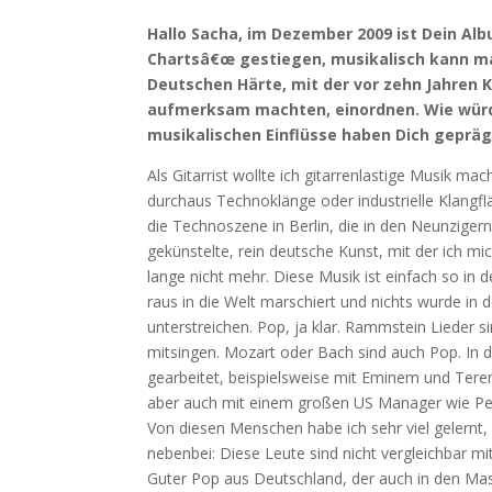
Hallo Sacha, im Dezember 2009 ist Dein Al
Chartsâ€œ gestiegen, musikalisch kann ma
Deutschen Härte, mit der vor zehn Jahren 
aufmerksam machten, einordnen. Wie würde
musikalischen Einflüsse haben Dich gepräg
Als Gitarrist wollte ich gitarrenlastige Musik 
durchaus Technoklänge oder industrielle Klangfl
die Technoszene in Berlin, die in den Neunzigern
gekünstelte, rein deutsche Kunst, mit der ich mi
lange nicht mehr. Diese Musik ist einfach so in
raus in die Welt marschiert und nichts wurde in 
unterstreichen. Pop, ja klar. Rammstein Lieder si
mitsingen. Mozart oder Bach sind auch Pop. In 
gearbeitet, beispielsweise mit Eminem und Tere
aber auch mit einem großen US Manager wie Pete
Von diesen Menschen habe ich sehr viel gelernt,
nebenbei: Diese Leute sind nicht vergleichbar m
Guter Pop aus Deutschland, der auch in den Mass