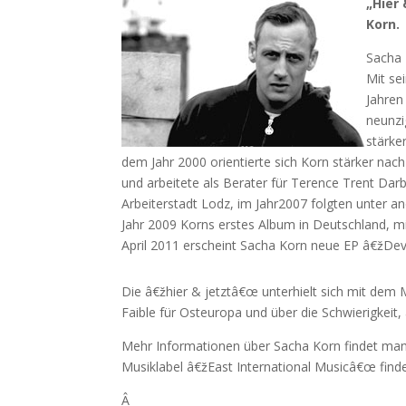
„Hier
Korn.
Sacha 
Mit se
Jahren
neunzi
stärke
dem Jahr 2000 orientierte sich Korn stärker nac
und arbeitete als Berater für Terence Trent Darby
Arbeiterstadt Lodz, im Jahr2007 folgten unter
Jahr 2009 Korns erstes Album in Deutschland, m
April 2011 erscheint Sacha Korn neue EP â€žDev
Die â€žhier & jetztâ€œ unterhielt sich mit dem
Faible für Osteuropa und über die Schwierigkeit,
Mehr Informationen über Sacha Korn findet man
Musiklabel â€žEast International Musicâ€œ fin
Â