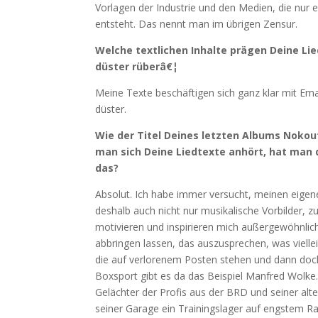
Vorlagen der Industrie und den Medien, die nur 
entsteht. Das nennt man im übrigen Zensur.
Welche textlichen Inhalte prägen Deine L
düster rüberâ€¦
Meine Texte beschäftigen sich ganz klar mit Ema
düster.
Wie der Titel Deines letzten Albums Nokout
man sich Deine Liedtexte anhört, hat man
das?
Absolut. Ich habe immer versucht, meinen eigen
deshalb auch nicht nur musikalische Vorbilder, z
motivieren und inspirieren mich außergewöhnlich
abbringen lassen, das auszusprechen, was vielle
die auf verlorenem Posten stehen und dann doch
Boxsport gibt es da das Beispiel Manfred Wolke. 
Gelächter der Profis aus der BRD und seiner a
seiner Garage ein Trainingslager auf engstem Ra