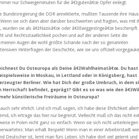
 immer nur Schweigeminuten für die â€žgutenâ€œ Opfer einlegt.
die Bundesregierung die DDR annektierte, mußten Tausende ihre Häus
 Wenn sie sich dann aber darüber beschwerten und fragten, was mit i
st, wurden sie als â€žNazisâ€œ oder â€žEwiggestrigeâ€œ beschimpft.
ht und Rechtsstaatlichkeit pochen und auf der anderen Seite die
 in meinen Augen die wohl größte Schande nach der so genannten
ensiven Hinterfragen der Geschichte, wie sie uns offiziell vorgegauke
ezeichnest Du Osteuropa als Deine â€žWahlheimatâ€œ. Du hast
ispielsweise in Moskau, in Lettland oder in Königsberg, hast
berzeugter Berliner. Wie hat Dich der große Umbruch, in dem s
 Herrschaft befindet, geprägt? Gibt es so was wie den â€žWi
 mehr künstlerische Freiräume in Osteuropa?
s auch sehr ehrlich. Und ich muß sagen, ich habe diese Ehrlichkeit alle
md, ich ertrage das hier nur begrenzt. Vielleicht muß ich das nicht ex
eise in Polen nicht ganz so einfach. Wenn sie sich nicht unterkriegen
unerwartetes: Man erhält Respekt! Wenn man in einer Arbeiterstadt wi
 Deutscher ist, lernt man fürs Leben. Ich habe dort viel gelernt und