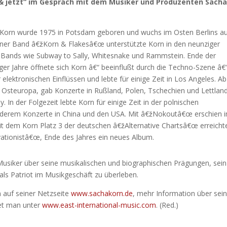
 & jetzt“ im Gespräch mit dem Musiker und Produzenten Sach
Korn wurde 1975 in Potsdam geboren und wuchs im Osten Berlins au
iner Band â€žKorn & Flakesâ€œ unterstützte Korn in den neunziger
 Bands wie Subway to Sally, Whitesnake und Rammstein. Ende der
ger Jahre öffnete sich Korn â€“ beeinflußt durch die Techno-Szene â€
r elektronischen Einflüssen und lebte für einige Zeit in Los Angeles. Ab
h Osteuropa, gab Konzerte in Rußland, Polen, Tschechien und Lettlan
. In der Folgezeit lebte Korn für einige Zeit in der polnischen
 anderem Konzerte in China und den USA. Mit â€žNokoutâ€œ erschien 
it dem Korn Platz 3 der deutschen â€žAlternative Chartsâ€œ erreicht
ationistâ€œ, Ende des Jahres ein neues Album.
 Musiker über seine musikalischen und biographischen Prägungen, sein
 als Patriot im Musikgeschäft zu überleben.
 auf seiner Netzseite
www.sachakorn.de
, mehr Information über sei
det man unter
www.east-international-music.com
. (Red.)