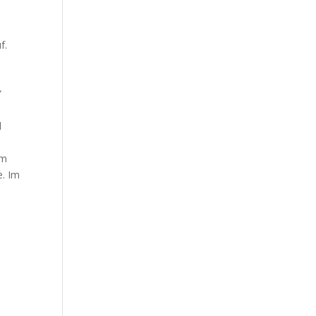
a
f.
“
d
im
e. Im
n