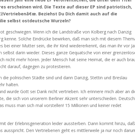
es erscheinen wird. Die Texte auf dieser EP sind patriotisch,
€žVertriebenâ€œ. Beziehst Du Dich damit auch auf die
lie selbst ostdeutsche Wurzeln?
r tot geschwiegen. Wenn ich die Landstraße von Kolberg nach Danzig
burg kenne. Solche Eindrücke bewirken, daß man sich mit diesem Them
s bei einer Mutter sein, die ihr Kind wiedererkennt, das man ihr vor J
 selbst darin wieder. Dieses ganze Gequatsche von einer grenzenlos
ich nicht mehr hören. Jeder Mensch hat seine Heimat, die er auch bra
ht darauf, dagegen zu protestieren.
 die polnischen Städte sind und dann Danzig, Stettin und Breslau
hr halten.
d wurde Gott sei Dank nicht vertrieben. Ich erinnere mich aber an di
te, die sich von unserem Berliner Akzent sehr unterschieden. Deutsch
s muss man sich mal vorstellen! 15 Millionen und keiner redet
 mit der Erlebnisgeneration leider aussterben. Dann kommt hinzu, da
ausspricht. Den Vertriebenen geht es mittlerweile ja nur noch daru