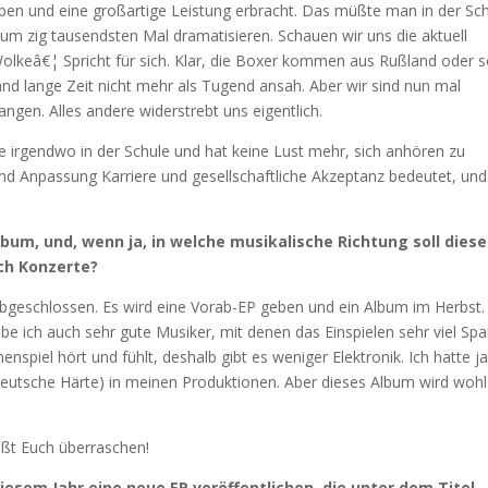
eben und eine großartige Leistung erbracht. Das müßte man in der Sc
zum zig tausendsten Mal dramatisieren. Schauen wir uns die aktuell
Wolkeâ€¦ Spricht für sich. Klar, die Boxer kommen aus Rußland oder 
and lange Zeit nicht mehr als Tugend ansah. Aber wir sind nun mal
angen. Alles andere widerstrebt uns eigentlich.
de irgendwo in der Schule und hat keine Lust mehr, sich anhören zu
und Anpassung Karriere und gesellschaftliche Akzeptanz bedeutet, un
m, und, wenn ja, in welche musikalische Richtung soll diese
ch Konzerte?
eschlossen. Es wird eine Vorab-EP geben und ein Album im Herbst.
be ich auch sehr gute Musiker, mit denen das Einspielen sehr viel Sp
iel hört und fühlt, deshalb gibt es weniger Elektronik. Ich hatte j
utsche Härte) in meinen Produktionen. Aber dieses Album wird wohl
aßt Euch überraschen!
iesem Jahr eine neue EP veröffentlichen, die unter dem Titel