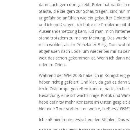
dann auch gern dort gelebt. Polen hat natürlich 
Städte, die sie gern zur Schau tragen, sind nu
ungefähr so anfühlen wie ein gekaufter Doktorti
und ich muß sagen, ich hatte nie Probleme mit 
Auseinandersetzung kam, lud man mich hinterher
stand trotzdem zu meiner Meinung. Das wurde ho
mich wohler, als im Prenzlauer Berg. Dort wohnte
abgehauen nach Lodz, um wieder bei mir zu sein
weit das schon gekommen ist. Wenn ich dann nac
oder im Orient.
Während der WM 2006 habe ich in Königsberg ges
haben richtig gefeiert. Und klar, da gab es dann 
ich in Osteuropa genießen konnte, hatte ich hier 
Besatzung, eine schwachsinnige Politik und Wirts
habe definitiv mehr Konzerte im Osten gespielt a
hier eine Tour vorbereiten wollte, hieß es â€
Ich saß hier immer zwischen den Stühlen. Das wa