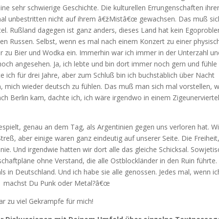
eine sehr schwierige Geschichte. Die kulturellen Errungenschaften ihre
n mal unbestritten nicht auf ihrem â€žMistâ€œ gewachsen. Das muß sic
tel. Rußland dagegen ist ganz anders, dieses Land hat kein Egoprobl
den Russen. Selbst, wenn es mal nach einem Konzert zu einer physisc
 zu Bier und Wodka ein. Immerhin war ich immer in der Unterzahl un
ch angesehen. Ja, ich lebte und bin dort immer noch gern und fühle
 ich für drei Jahre, aber zum Schluß bin ich buchstäblich über Nacht
, mich wieder deutsch zu fühlen. Das muß man sich mal vorstellen, w
h Berlin kam, dachte ich, ich wäre irgendwo in einem Zigeunervierte
pielt, genau an dem Tag, als Argentinien gegen uns verloren hat. Wi
Streß, aber einige waren ganz eindeutig auf unserer Seite. Die Freiheit,
nie. Und irgendwie hatten wir dort alle das gleiche Schicksal. Sowjeti
chaftpläne ohne Verstand, die alle Ostblockländer in den Ruin führte.
ls in Deutschland. Und ich habe sie alle genossen. Jedes mal, wenn ic
žâ€¦ machst Du Punk oder Metal?â€œ
r zu viel Gekrampfe für mich!