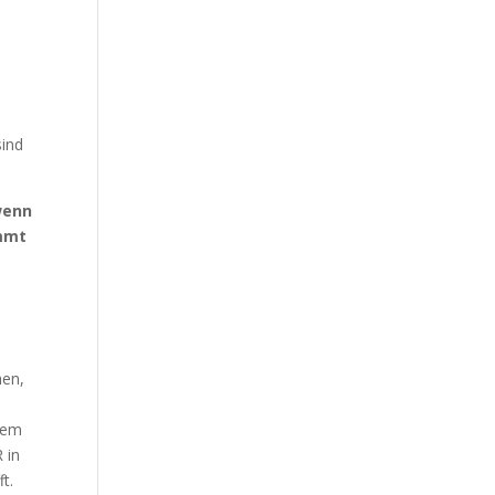
sind
wenn
immt
hen,
 dem
 in
t.