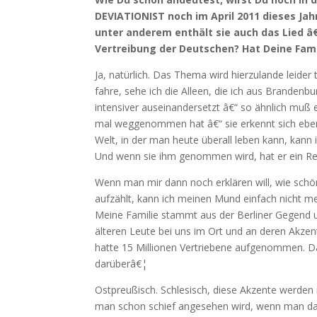
DEVIATIONIST noch im April 2011 dieses Jahr
unter anderem enthält sie auch das Lied â
Vertreibung der Deutschen? Hat Deine Fami
Ja, natürlich. Das Thema wird hierzulande leide
fahre, sehe ich die Alleen, die ich aus Branden
intensiver auseinandersetzt â€“ so ähnlich muß e
mal weggenommen hat â€“ sie erkennt sich eben
Welt, in der man heute überall leben kann, kann 
Und wenn sie ihm genommen wird, hat er ein Rec
Wenn man mir dann noch erklären will, wie schön
aufzählt, kann ich meinen Mund einfach nicht me
Meine Familie stammt aus der Berliner Gegend un
älteren Leute bei uns im Ort und an deren Akzen
hatte 15 Millionen Vertriebene aufgenommen. Da
darüberâ€¦
Ostpreußisch. Schlesisch, diese Akzente werden
man schon schief angesehen wird, wenn man das 