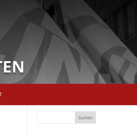
TEN
T