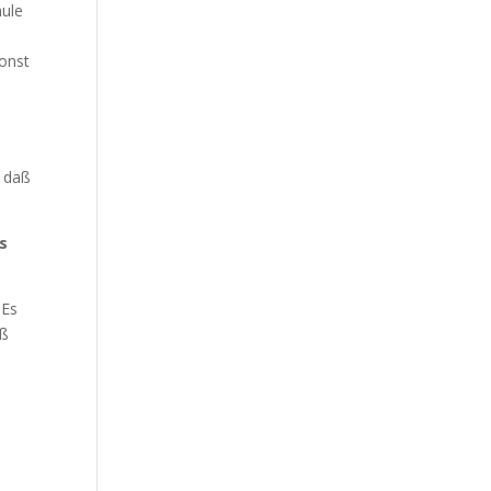
hule
sonst
d daß
s
 Es
aß
a