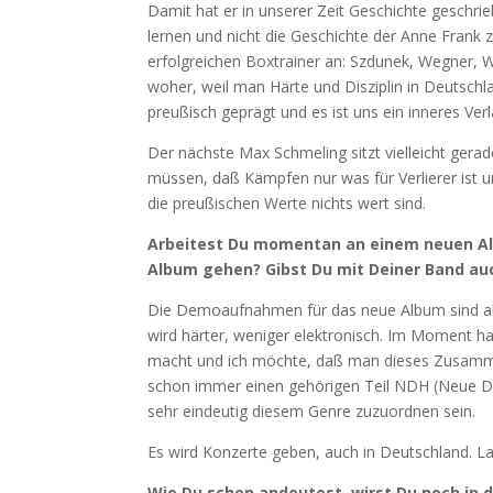
Damit hat er in unserer Zeit Geschichte geschri
lernen und nicht die Geschichte der Anne Frank 
erfolgreichen Boxtrainer an: Szdunek, Wegner, 
woher, weil man Härte und Disziplin in Deutschl
preußisch geprägt und es ist uns ein inneres Verl
Der nächste Max Schmeling sitzt vielleicht gera
müssen, daß Kämpfen nur was für Verlierer ist 
die preußischen Werte nichts wert sind.
Arbeitest Du momentan an einem neuen Albu
Album gehen? Gibst Du mit Deiner Band au
Die Demoaufnahmen für das neue Album sind abg
wird härter, weniger elektronisch. Im Moment ha
macht und ich möchte, daß man dieses Zusammensp
schon immer einen gehörigen Teil NDH (Neue De
sehr eindeutig diesem Genre zuzuordnen sein.
Es wird Konzerte geben, auch in Deutschland. L
Wie Du schon andeutest, wirst Du noch in d