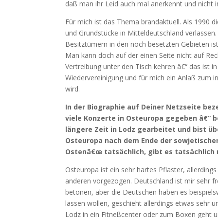
daß man ihr Leid auch mal anerkennt und nicht
Für mich ist das Thema brandaktuell. Als 1990 
und Grundstücke in Mitteldeutschland verlassen.
Besitztümern in den noch besetzten Gebieten i
Man kann doch auf der einen Seite nicht auf Rec
Vertreibung unter den Tisch kehren â€“ das ist
Wiedervereinigung und für mich ein Anlaß zum int
wird.
In der Biographie auf Deiner Netzseite b
viele Konzerte in Osteuropa gegeben â€“ be
längere Zeit in Lodz gearbeitet und bist ü
Osteuropa nach dem Ende der sowjetischen
Ostenâ€œ tatsächlich, gibt es tatsächlich
Osteuropa ist ein sehr hartes Pflaster, allerding
anderen vorgezogen. Deutschland ist mir sehr fre
betonen, aber die Deutschen haben es beispielsw
lassen wollen, geschieht allerdings etwas sehr 
Lodz in ein Fitneßcenter oder zum Boxen geht und