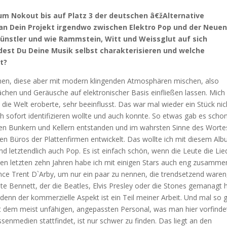
bum Nokout bis auf Platz 3 der deutschen â€žAlternative
n Dein Projekt irgendwo zwischen Elektro Pop und der Neue
Künstler und wie Rammstein, Witt und Weissglut auf sich
st Du Deine Musik selbst charakterisieren und welche
t?
machen, diese aber mit modern klingenden Atmosphären mischen, also
ächen und Geräusche auf elektronischer Basis einfließen lassen. Mich
 die Welt eroberte, sehr beeinflusst. Das war mal wieder ein Stück nic
ch sofort identifizieren wollte und auch konnte. So etwas gab es scho
 den Bunkern und Kellern entstanden und im wahrsten Sinne des Worte
den Büros der Plattenfirmen entwickelt. Das wollte ich mit diesem Al
nd letztendlich auch Pop. Es ist einfach schön, wenn die Leute die Lie
den letzten zehn Jahren habe ich mit einigen Stars auch eng zusamme
nce Trent D`Arby, um nur ein paar zu nennen, die trendsetzend waren
 Bennett, der die Beatles, Elvis Presley oder die Stones gemanagt h
 denn der kommerzielle Aspekt ist ein Teil meiner Arbeit. Und mal so 
it dem meist unfähigen, angepassten Personal, was man hier vorfinde
enmedien stattfindet, ist nur schwer zu finden. Das liegt an den