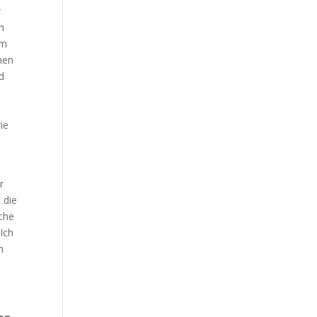
r
h
em
hen
d
ie
l
r
 die
sche
 Ich
h