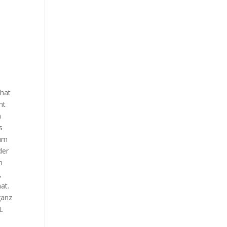
n
 hat
ht
n
s
bum
der
n
,
at.
ganz
t.