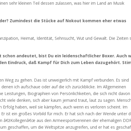
einen sehr kleinen Teil dessen zulassen, was hier im Land an Musik
ieder? Zumindest die Stücke auf Nokout kommen eher etwas
nzipation, Heimat, Identität, Sehnsucht, Wut und Gewalt. Die Zeiten 
 schon andeutet, bist Du ein leidenschaftlicher Boxer. Auch 
 den Eindruck, daß Kampf für Dich zum Leben dazugehört. St
en Weg zu gehen. Das ist unweigerlich mit Kampf verbunden. Es sind
u denen ich aufschaue oder auf die ich zurückblicke. Im Allgemeinen
e Leistungen, Biographien von Persönlichkeiten, die sich nicht davon
icht viele denken, sich aber kaum jemand traut, laut zu sagen. Mensc
 Erfolg haben, weil sie kämpfen, auch wenn es verloren scheint. Im
Er ist ein großes Vorbild für mich. Er hat sich nach der Wende unter
lten â€žKollegenâ€œ aus den Armeesportvereinen der ehemaligen DDR
um geschaffen, um die Weltspitze anzugreifen, und er hat es geschaff