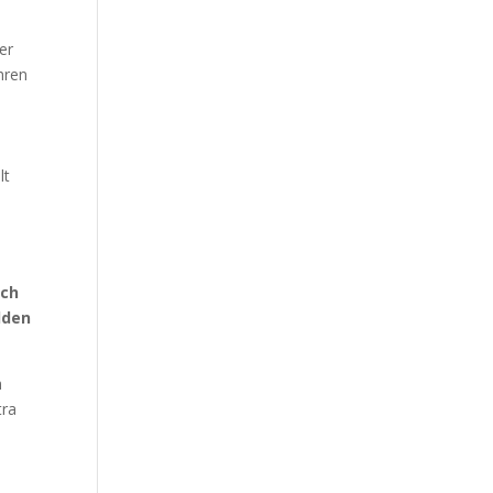
er
hren
lt
ich
lden
m
tra
e