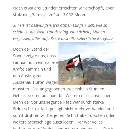
Nach etwa drei Stunden erreichten wir erschöpft, aber
stolz die „Gamsspitze“ auf 3.052 Meter…
3. Fels ist bezwungen, frei atmen Lungen, ach, wie so
schön ist die Welt. Handschlag, ein Lächeln, Mühen
vergessen, alles auf´s Beste bestellt. /:Herrliche Berge…:/
Doch der Stand der
Sonne zeigte uns, dass
wir nun noch einmal alle
Kräfte sammeln und
den Abstieg zur
„Sulzenau-Hütte“ wagen
mussten. Die angegebenen zweieinhalb Stunden
Gehzeit sollten uns aber bei Weitem nicht ausreichen.
Denn der vor uns liegende Pfad war durch starke
Erdrutsche, einfach gesagt, nicht mehr vorhanden und
somit drohten wir bei jedem Schritt abzurutschen oder
weitere Steinschläge auszulösen. Hier war volles
Vertrauen zum Vorder- und Hintermann gefragt. Doch