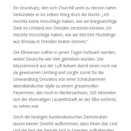
Ein Grundsatz, den sich Churchill wohl zu Herzen nahm.
Verkündete er im selben Krieg doch die Worte: „Ich
möchte keine Vorschläge haben, wie wir kriegswichtige
Ziele im Umland von Dresden zerstören können, ich
möchte Vorschläge haben, wie wir 600.000 Flüchtlinge
aus Breslau in Dresden braten können.“
Die Elbwiesen sollten in jenen Tagen befeuert werden,
wobei Deutsche wie Vieh getrieben wurden. Der
Massenmord aus der Luft bekam damit einen noch nie
da gewesenen Umfang und sorgte somit für die
Umwandlung Dresdens von einer Schatzkammer
abendländischer Idylle zu einem grauenvollen
Feuermeer, das noch in Niedersachsen, 320 Kilometer
von der ehemaligen Lazarettstadt an der Elbe entfernt,
zu sehen war.
Doch die heutigen bundesdeutschen Demokraten
lassen keinen Zweifel aufkommen, dass ihnen das Leid
und die Not der damals sich in Dresden aufhaltenden