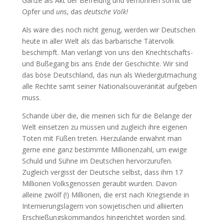
Ganze als Akt der Befreiung und verhöhnen somit die
Opfer und
uns
, das
deutsche Volk!
Als wäre dies noch nicht genug, werden wir Deutschen
heute in aller Welt als das barbarische Tätervolk
beschimpft. Man verlangt von uns den Knechtschafts-
und Bußegang bis ans Ende der Geschichte. Wir sind
das böse Deutschland, das nun als Wiedergutmachung
alle Rechte samt seiner Nationalsouveränität aufgeben
muss.
Schande über die, die meinen sich für die Belange der
Welt einsetzen zu müssen und zugleich ihre eigenen
Toten mit Füßen treten. Hierzulande erwähnt man
gerne eine ganz bestimmte Millionenzahl, um ewige
Schuld und Sühne im Deutschen hervorzurufen.
Zugleich vergisst der Deutsche selbst, dass ihm 17
Millionen Volksgenossen geraubt wurden. Davon
alleine zwölf (!) Millionen, die erst nach Kriegsende in
Internierungslagern von sowjetischen und alliierten
Erschießungskommandos hingerichtet worden sind.