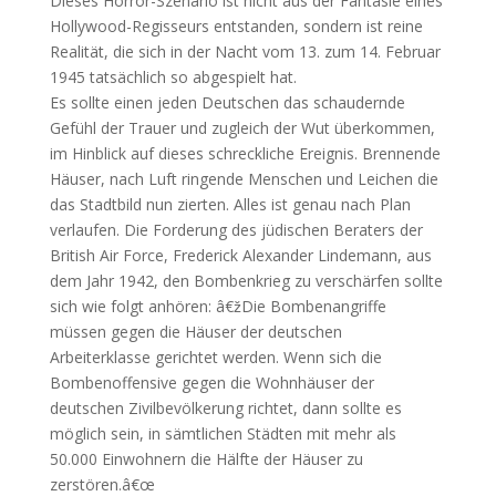
Dieses Horror-Szenario ist nicht aus der Fantasie eines
Hollywood-Regisseurs entstanden, sondern ist reine
Realität, die sich in der Nacht vom 13. zum 14. Februar
1945 tatsächlich so abgespielt hat.
Es sollte einen jeden Deutschen das schaudernde
Gefühl der Trauer und zugleich der Wut überkommen,
im Hinblick auf dieses schreckliche Ereignis. Brennende
Häuser, nach Luft ringende Menschen und Leichen die
das Stadtbild nun zierten. Alles ist genau nach Plan
verlaufen. Die Forderung des jüdischen Beraters der
British Air Force, Frederick Alexander Lindemann, aus
dem Jahr 1942, den Bombenkrieg zu verschärfen sollte
sich wie folgt anhören: â€žDie Bombenangriffe
müssen gegen die Häuser der deutschen
Arbeiterklasse gerichtet werden. Wenn sich die
Bombenoffensive gegen die Wohnhäuser der
deutschen Zivilbevölkerung richtet, dann sollte es
möglich sein, in sämtlichen Städten mit mehr als
50.000 Einwohnern die Hälfte der Häuser zu
zerstören.â€œ