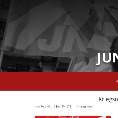
JU
Kriegso
von
Redaktion
|
Jan. 20, 2011
|
Uncategorized