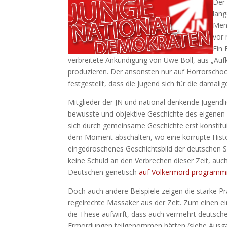
Der 
lang
Men
vor 
Ein 
verbreitete Ankündigung von Uwe Boll, aus „Aufk
produzieren. Der ansonsten nur auf Horrorschock
festgestellt, dass die Jugend sich für die damal
Mitglieder der JN und national denkende Jugendl
bewusste und objektive Geschichte des eigenen Vo
sich durch gemeinsame Geschichte erst konstitui
dem Moment abschalten, wo eine korrupte Histo
eingedroschenes Geschichtsbild der deutschen S
keine Schuld an den Verbrechen dieser Zeit, auc
Deutschen genetisch
auf Völkermord programmi
Doch auch andere Beispiele zeigen die starke Pr
regelrechte Massaker aus der Zeit. Zum einen ei
die These aufwirft, dass auch vermehrt deutsche
Ermordungen teilgenommen hätten (siehe Ausgabe 