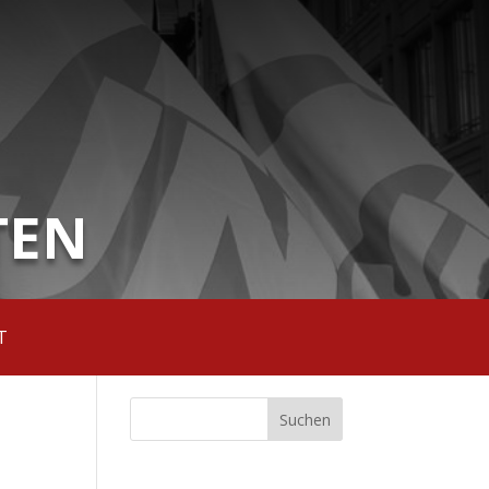
TEN
T