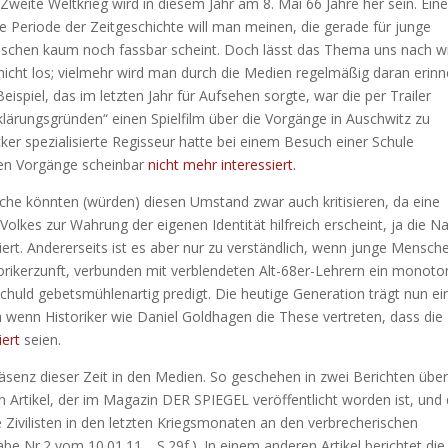
Zweite Weltkrieg wird in diesem Jahr am 8. Mai 66 Jahre her sein. Ein
e Periode der Zeitgeschichte will man meinen, die gerade für junge
schen kaum noch fassbar scheint. Doch lässt das Thema uns nach w
nicht los; vielmehr wird man durch die Medien regelmäßig daran erinne
Beispiel, das im letzten Jahr für Aufsehen sorgte, war die per Trailer
lärungsgründen“ einen Spielfilm über die Vorgänge in Auschwitz zu
er spezialisierte Regisseur hatte bei einem Besuch einer Schule
igen Vorgänge scheinbar
nicht mehr interessiert.
iche könnten (würden) diesen Umstand zwar auch kritisieren, da eine
lkes zur Wahrung der eigenen Identität hilfreich erscheint, ja die N
ert. Andererseits ist es aber nur zu verständlich, wenn junge Mensche
rikerzunft, verbunden mit verblendeten Alt-68er-Lehrern ein monoto
chuld gebetsmühlenartig predigt. Die heutige Generation trägt nun e
h wenn Historiker wie Daniel Goldhagen die These vertreten, dass die
ert
seien.
äsenz dieser Zeit in den Medien. So geschehen in zwei Berichten übe
n Artikel, der im Magazin DER SPIEGEL veröffentlicht worden ist, und 
 Zivilisten in den letzten Kriegsmonaten an den verbrecherischen
Nr.2 vom 10.01.11. , S.29f.). In einem anderen Artikel berichtet die