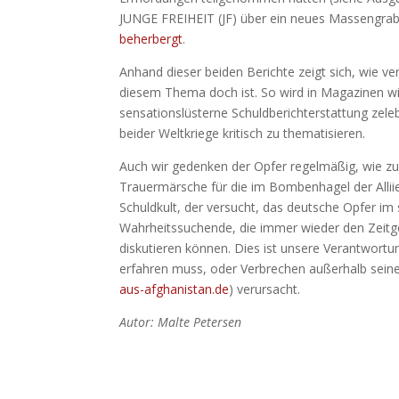
JUNGE FREIHEIT (JF) über ein neues Massengrab,
beherbergt
.
Anhand dieser beiden Berichte zeigt sich, wie 
diesem Thema doch ist. So wird in Magazinen wi
sensationslüsterne Schuldberichterstattung zeleb
beider Weltkriege kritisch zu thematisieren.
Auch wir gedenken der Opfer regelmäßig, wie z
Trauermärsche für die im Bombenhagel der Allii
Schuldkult, der versucht, das deutsche Opfer im 
Wahrheitssuchende, die immer wieder den Zeitgeis
diskutieren können. Dies ist unsere Verantwort
erfahren muss, oder Verbrechen außerhalb sei
aus-afghanistan.de
) verursacht.
Autor: Malte Petersen