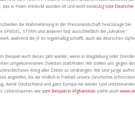
 das in Polen entdeckt worden ist und wohl eindeutig
tote Deutsche
verschieden die Wahrnehmung in der Presselandschaft heutzutage bei
e SPIEGEL, STERN und anderen fast ausschließlich die „lukrative“
riert, während die JF es regelmäßig schafft, auch die deutschen Opfe
um Beispiel auch dieses Jahr wieder, wenn in Magdeburg oder Dresde
erten umgekommenen Zivilisten stattfinden. Wir stellen uns gegen de
schrecklichsten Krieg aller Zeiten zu verdrängen. Wir sind junge aufre
t angreifen, bis wir endlich in Freiheit unsere Geschichte erforsche
ung, damit Deutschland und ganz Europa nie wieder Leid untereinande
nes Lebensraumes wie
zum Beispiel in Afghanistan
(siehe auch
www.ra