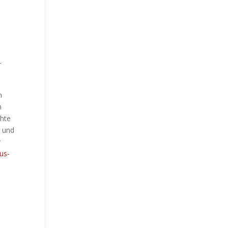
r
n
n
chte
n und
r
us-