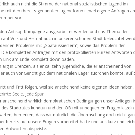
ürlich auch nicht die Stimme der national sozialistischen Jugend im
ache mit dem bereits genannten Jugendforum, zwei eigene Anfragen a
rümper vor.
enden Antikap Kampagne ausgearbeitet werden und das Thema der
n auf Volk und Heimat auch in unserer schönen Stadt beleuchtet wer
rdenden Probleme mit „Spätaussiedlern“, sowie das Problem der
 Die kompletten Anfragen mit den protokollierten kurzen Antworten 
em Link am Ende Komplett downloaden.
h arg in Grenzen, als er ca. zehn Jugendliche, die er anscheinend von
er auch vor Gericht gut dem nationalen Lager zuordnen konnte, auf 
ritt und Tritt folgen, weil sie anscheinend keine eigenen Ideen haben,
erirrte Seele, jede Spur.
er anscheinend wirklich demokratischen Bedingungen unser Anliegen 
len des Stadtrates kundtun und den OB mit unbequemen Fragen kitzeln.
warten, bemerken, dass wir natürlich die Überraschung doch nicht gan
er bereits auf unsere Fragen vorbereitet hatte und uns kurz und leich
ren Antworten abspeiste.