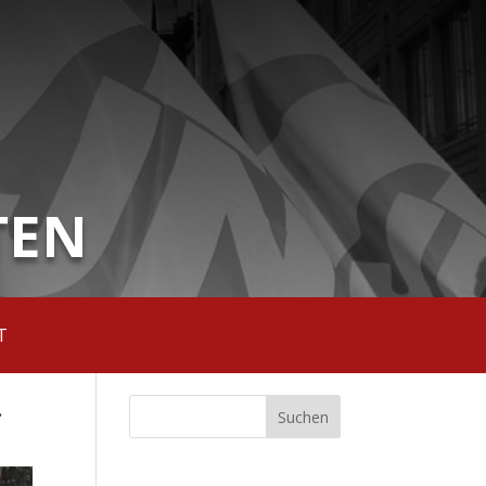
TEN
T
.