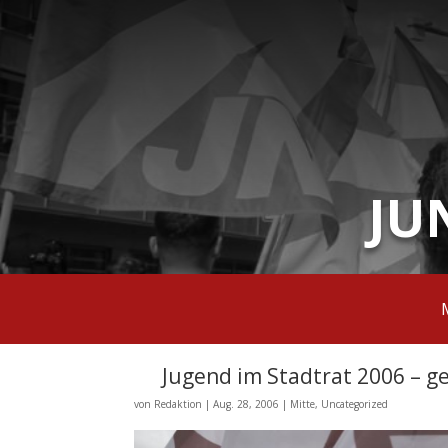
JU
Jugend im Stadtrat 2006 – g
von
Redaktion
|
Aug. 28, 2006
|
Mitte
,
Uncategorized