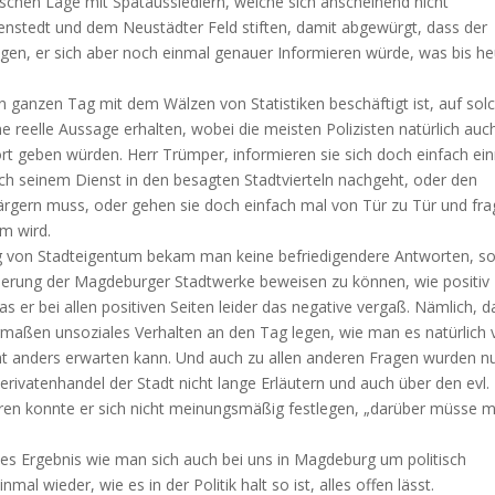
schen Lage mit Spätaussiedlern, welche sich anscheinend nicht
lvenstedt und dem Neustädter Feld stiften, damit abgewürgt, dass der
egen, er sich aber noch einmal genauer Informieren würde, was bis h
 ganzen Tag mit dem Wälzen von Statistiken beschäftigt ist, auf sol
e reelle Aussage erhalten, wobei die meisten Polizisten natürlich auc
ort geben würden. Herr Trümper, informieren sie sich doch einfach ei
glich seinem Dienst in den besagten Stadtvierteln nachgeht, oder den
ärgern muss, oder gehen sie doch einfach mal von Tür zu Tür und fr
am wird.
ung von Stadteigentum bekam man keine befriedigendere Antworten, s
isierung der Magdeburger Stadtwerke beweisen zu können, wie positiv
s er bei allen positiven Seiten leider das negative vergaß. Nämlich, d
dermaßen unsoziales Verhalten an den Tag legen, wie man es natürlich
t anders erwarten kann. Und auch zu allen anderen Fragen wurden n
vatenhandel der Stadt nicht lange Erläutern und auch über den evl.
en konnte er sich nicht meinungsmäßig festlegen, „darüber müsse 
des Ergebnis wie man sich auch bei uns in Magdeburg um politisch
al wieder, wie es in der Politik halt so ist, alles offen lässt.