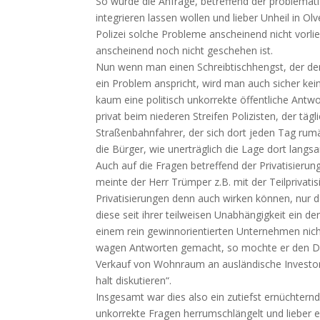
So wurde die Anfrage, betreffend der problemati
integrieren lassen wollen und lieber Unheil in O
Polizei solche Probleme anscheinend nicht vorli
anscheinend noch nicht geschehen ist.
Nun wenn man einen Schreibtischhengst, der den
ein Problem anspricht, wird man auch sicher kein
kaum eine politisch unkorrekte öffentliche Antw
privat beim niederen Streifen Polizisten, der tä
Straßenbahnfahrer, der sich dort jeden Tag rum
die Bürger, wie unerträglich die Lage dort langs
Auch auf die Fragen betreffend der Privatisier
meinte der Herr Trümper z.B. mit der Teilprivat
Privatisierungen denn auch wirken können, nur da
diese seit ihrer teilweisen Unabhängigkeit ein 
einem rein gewinnorientierten Unternehmen nich
wagen Antworten gemacht, so mochte er den Deri
Verkauf von Wohnraum an ausländische Investor
halt diskutieren“.
Insgesamt war dies also ein zutiefst ernüchtern
unkorrekte Fragen herrumschlängelt und lieber einm