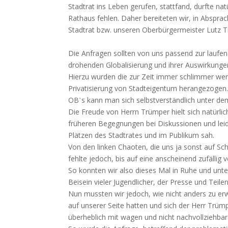
Stadtrat ins Leben gerufen, stattfand, durfte nat
Rathaus fehlen. Daher bereiteten wir, in Abspr
Stadtrat bzw. unseren Oberbürgermeister Lutz T
Die Anfragen sollten von uns passend zur lauf
drohenden Globalisierung und ihrer Auswirkunge
Hierzu wurden die zur Zeit immer schlimmer we
Privatisierung von Stadteigentum herangezogen.
OBˋs kann man sich selbstverständlich unter d
Die Freude von Herrn Trümper hielt sich natürlic
früheren Begegnungen bei Diskussionen und leid
Plätzen des Stadtrates und im Publikum sah.
Von den linken Chaoten, die uns ja sonst auf Sch
fehlte jedoch, bis auf eine anscheinend zufällig v
So konnten wir also dieses Mal in Ruhe und unt
Beisein vieler Jugendlicher, der Presse und Tei
Nun mussten wir jedoch, wie nicht anders zu er
auf unserer Seite hatten und sich der Herr Trümp
überheblich mit wagen und nicht nachvollziehba