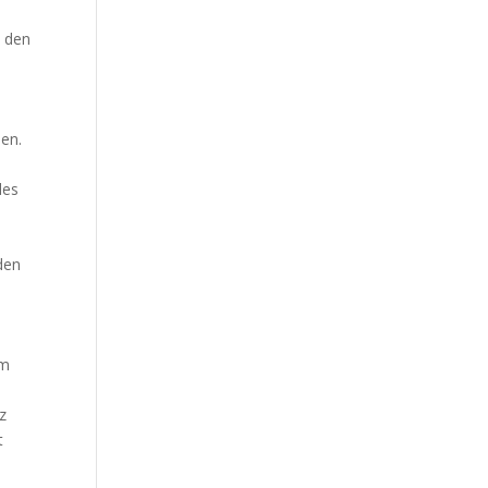
n den
den.
des
den
im
z
t