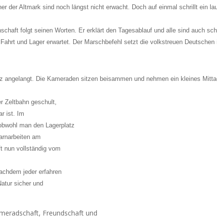
 der Altmark sind noch längst nicht erwacht. Doch auf einmal schrillt ein lau
nschaft folgt seinen Worten. Er erklärt den Tagesablauf und alle sind auch sc
ahrt und Lager erwartet. Der Marschbefehl setzt die volkstreuen Deutschen 
z angelangt. Die Kameraden sitzen beisammen und nehmen ein kleines Mitta
r Zeltbahn geschult,
r ist. Im
 obwohl man den Lagerplatz
Tarnarbeiten am
ft nun vollständig vom
nachdem jeder erfahren
Natur sicher und
ameradschaft, Freundschaft und