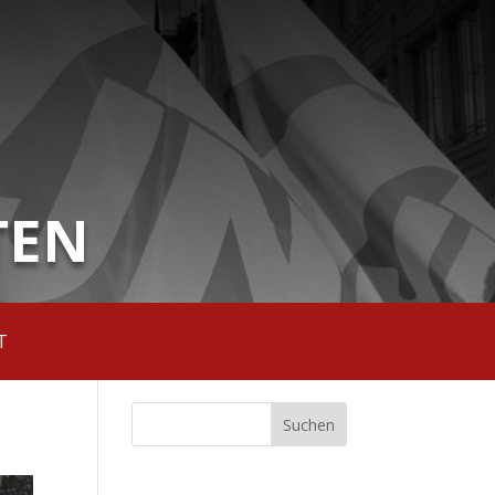
TEN
T