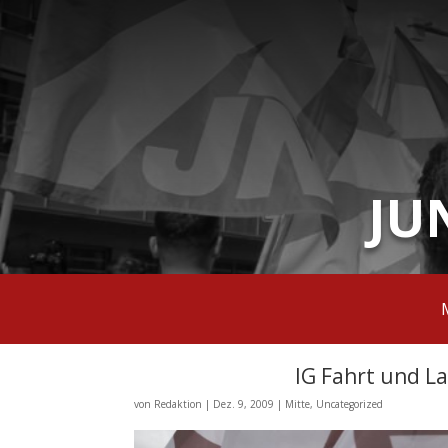
JU
IG Fahrt und La
von
Redaktion
|
Dez. 9, 2009
|
Mitte
,
Uncategorized