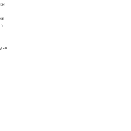
ter
hon
in
g zu