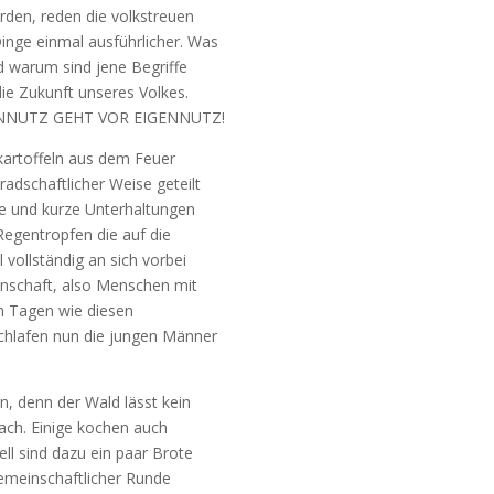
rden, reden die volkstreuen
nge einmal ausführlicher. Was
d warum sind jene Begriffe
die Zukunft unseres Volkes.
MEINNUTZ GEHT VOR EIGENNUTZ!
kartoffeln aus dem Feuer
dschaftlicher Weise geteilt
ge und kurze Unterhaltungen
Regentropfen die auf die
 vollständig an sich vorbei
nschaft, also Menschen mit
in Tagen wie diesen
chlafen nun die jungen Männer
in, denn der Wald lässt kein
ach. Einige kochen auch
ll sind dazu ein paar Brote
emeinschaftlicher Runde