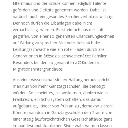
Elternhaus und der Schule können lediglich Talente
gefördert und Defizite gehemmt werden. Dabei ist
natürlich auch ein gesundes Familienverhältnis wichtig.
Dennoch dürfen die Erbanlagen dabei nicht
vernachlässigt werden. Es ist einfach aus der Luft
gegriffen, von einer so genannten Chancenungleichheit
auf Bildung zu sprechen. Vielmehr zieht sich die
Leistungsschwäche wie ein roter Faden durch alle
Generationen in â€žsozial schwachenâ€œ Familien.
Besonders bei den so genannten â€žKindern mit
Migrationshintergrundâ€œ.
Aus einer wissenschaftslosen Haltung heraus spricht
man nun von mehr Ganztagsschulen, die benötigt
würden. So scheint es, als wolle man, ähnlich wie in
Frankreich, ein Schulsystem schaffen, das darauf
aufgebaut ist, Kinder von früh an zu „demokratisieren“.
Könnte man doch in Ganztagsschulen den Traum von
einer stetig â€žfortschrittlichen Gesellschaftâ€œ ganz
im bundesrepublikanischen Sinne wahr werden lassen.