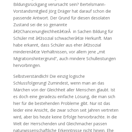
Bildungsrückgang verursacht sein? Bertelsmann-
Vorstandsmitglied Jörg Dräger hat darauf schon die
passende Antwort. Der Grund für diesen desolaten
Zustand sei die so genannte
â€žChancenungleichheitâ€œÂ in Sachen Bildung für
Schüler mit â€žsozial schwacherâ€œ Herkunft. Man
habe erkannt, dass Schüler aus eher â€žsozial
minderenâ€œ Verhältnissen, vor allem jene „mit
Migrationshintergrund“, auch mindere Schulleistungen
hervorbringen.
Selbstverständlich! Die einzig logische
Schlussfolgerung! Zumindest, wenn man an das
Märchen von der Gleichheit aller Menschen glaubt. Ist
es doch eine geradezu einfache Lösung, die man sich
hier für die bestehenden Probleme gibt. Nur ist das
leider eine Ansicht, die zwar schon seit Jahren vertreten
wird, aber bis heute keine Erfolge hervorbrachte. In die
Welt der Herrschenden und Gleichmacher passen
naturwissenschaftliche Erkenntnisse nicht hinein. Ehe