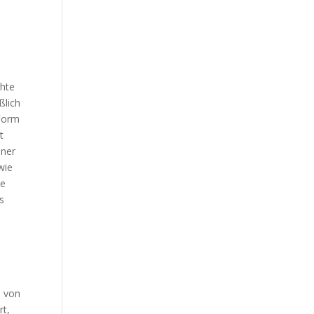
z
hte
ßlich
 Form
t
ener
wie
te
s
e von
rt,