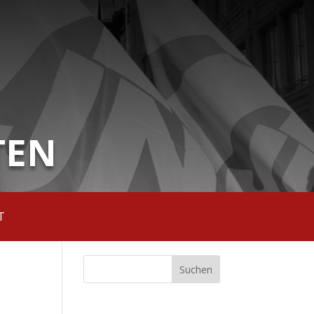
TEN
T