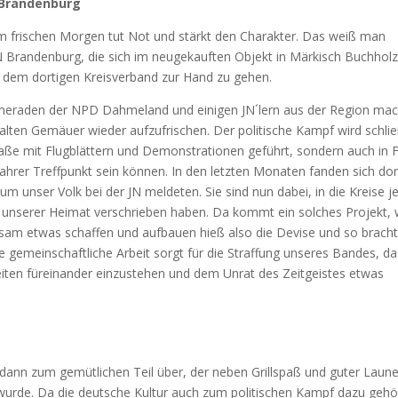
 Brandenburg
am frischen Morgen tut Not und stärkt den Charakter. Das weiß man
N Brandenburg, die sich im neugekauften Objekt in Märkisch Buchhol
em dortigen Kreisverband zur Hand zu gehen.
raden der NPD Dahmeland und einigen JN´lern aus der Region mac
 alten Gemäuer wieder aufzufrischen. Der politische Kampf wird schlie
traße mit Flugblättern und Demonstrationen geführt, sondern auch in
wahrer Treffpunkt sein können. In den letzten Monaten fanden sich dor
m unser Volk bei der JN meldeten. Sie sind nun dabei, in die Kreise j
 unserer Heimat verschrieben haben. Da kommt ein solches Projekt, 
insam etwas schaffen und aufbauen hieß also die Devise und so brach
gemeinschaftliche Arbeit sorgt für die Straffung unseres Bandes, da
eiten füreinander einzustehen und dem Unrat des Zeitgeistes etwas
dann zum gemütlichen Teil über, der neben Grillspaß und guter Laun
wurde. Da die deutsche Kultur auch zum politischen Kampf dazu gehö