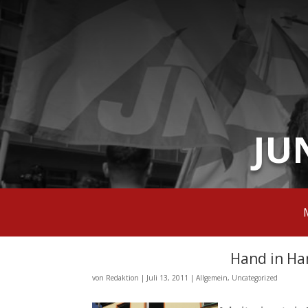
JU
Hand in Ha
von
Redaktion
|
Juli 13, 2011
|
Allgemein
,
Uncategorized