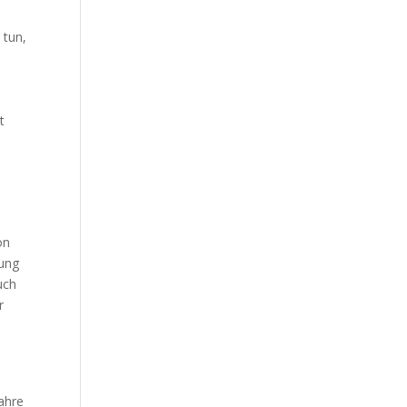
 tun,
t
on
tung
uch
r
ahre