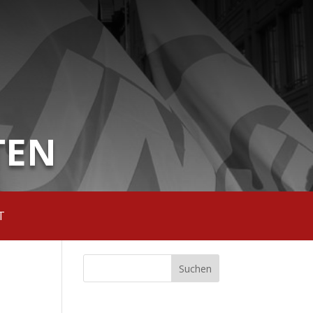
TEN
T