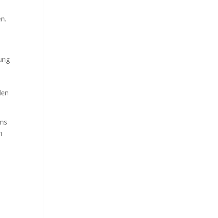
en.
rung
len
ems
n