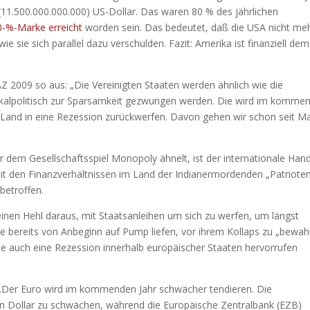
 (11.500.000.000.000) US-Dollar. Das waren 80 % des jährlichen
0-%-Marke erreicht
worden sein. Das bedeutet, daß die USA nicht meh
ie sie sich parallel dazu verschulden. Fazit: Amerika ist finanziell dem
AZ 2009 so aus: „Die Vereinigten Staaten werden ähnlich wie die
skalpolitisch zur Sparsamkeit gezwungen werden. Die wird im komme
Land in eine Rezession zurückwerfen. Davon gehen wir schon seit Ma
 dem Gesellschaftsspiel Monopoly ähnelt, ist der internationale Han
it den Finanzverhältnissen im Land der Indianermordenden „Patrioten
betroffen.
nen Hehl daraus, mit Staatsanleihen um sich zu werfen, um längst
ereits von Anbeginn auf Pump liefen, vor ihrem Kollaps zu „bewah
die auch eine Rezession innerhalb europäischer Staaten hervorrufen
: „Der Euro wird im kommenden Jahr schwächer tendieren. Die
en Dollar zu schwächen, während die Europäische Zentralbank (EZB)