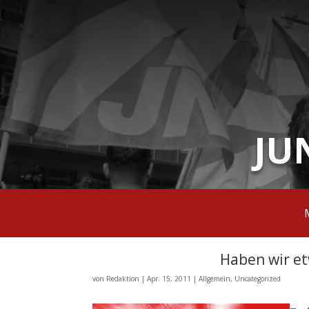
JU
Haben wir et
von
Redaktion
|
Apr. 15, 2011
|
Allgemein
,
Uncategorized