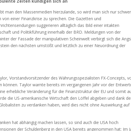
bulente Zeiten kündigen sich an
ubt man den Massenmedien hierzulande, so wird man sich nur schwer
 von einer Finanzkrise zu sprechen. Die Gazetten und
richtensendungen suggerieren alltäglich das Bild einer intakten
schaft und Politikführung innerhalb der BRD. Meldungen von der
nter der Fassade der manipulativen Scheinwelt verbirgt sich die Angs
ostein den nächsten umstößt und letztlich zu einer Neuordnung der
aylor, Vorstandvorsitzender des Währungsspezialisten FX-Concepts, v
 können. Taylor warnte bereits im vergangenen Jahr vor der Entwer
eine erhebliche Veränderung für die Finanzstruktur der EU und somit a
rde die US-amerikanische Wirtschaft den Löffel abgeben und dank de
 Globalisten zu verdanken haben, wird dies nicht ohne Auswirkung auf
Banken hat abhängig machen lassen, so sind auch die USA hoch
imensionen der Schuldenberg in den USA bereits angenommen hat: Im J