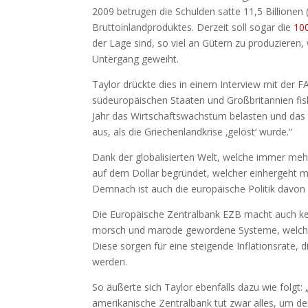
2009 betrugen die Schulden satte 11,5 Billionen
Bruttoinlandproduktes. Derzeit soll sogar die
10
der Lage sind, so viel an Gütern zu produzieren, w
Untergang geweiht.
Taylor drückte dies in einem Interview mit der F
südeuropäischen Staaten und Großbritannien fi
Jahr das Wirtschaftswachstum belasten und das 
aus, als die Griechenlandkrise ‚gelöst‘ wurde.“
Dank der globalisierten Welt, welche immer mehr
auf dem Dollar begründet, welcher einhergeht m
Demnach ist auch die europäische Politik davon 
Die Europäische Zentralbank EZB macht auch kei
morsch und marode gewordene Systeme, welche b
Diese sorgen für eine steigende Inflationsrate, 
werden.
So äußerte sich Taylor ebenfalls dazu wie folgt
amerikanische Zentralbank tut zwar alles, um d