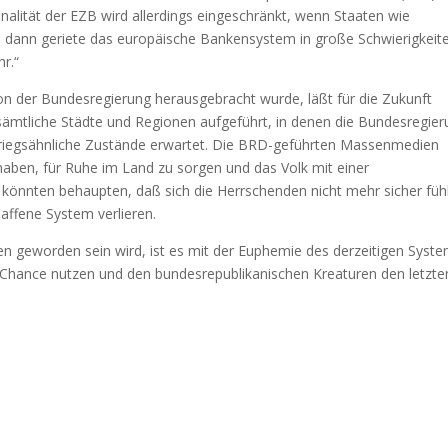
onalität der EZB wird allerdings eingeschränkt, wenn Staaten wie
nn dann geriete das europäische Bankensystem in große Schwierigkeit
r.“
on der Bundesregierung herausgebracht wurde, läßt für die Zukunft
 sämtliche Städte und Regionen aufgeführt, in denen die Bundesregie
riegsähnliche Zustände erwartet. Die BRD-geführten Massenmedien
aben, für Ruhe im Land zu sorgen und das Volk mit einer
 könnten behaupten, daß sich die Herrschenden nicht mehr sicher füh
affene System verlieren.
den geworden sein wird, ist es mit der Euphemie des derzeitigen Syst
ie Chance nutzen und den bundesrepublikanischen Kreaturen den letzte