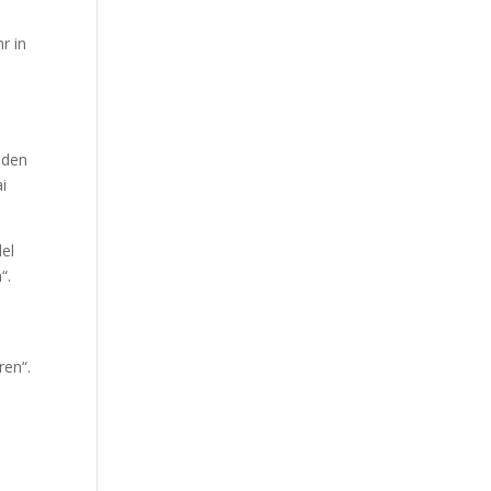
r in
nden
i
del
“.
ren“.