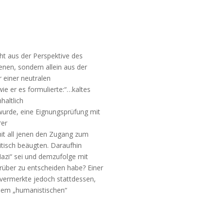
cht aus der Perspektive des
enen, sondern allein aus der
 einer neutralen
e er es formulierte:“…kaltes
nhaltlich
wurde, eine Eignungsprüfung mit
rer
t all jenen den Zugang zum
itisch beäugten. Daraufhin
azi“ sei und demzufolge mit
über zu entscheiden habe? Einer
 vermerkte jedoch stattdessen,
inem „humanistischen“