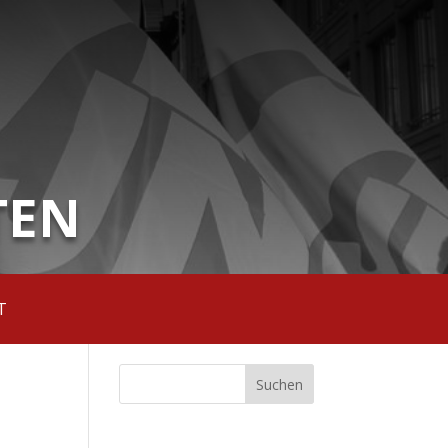
TEN
T