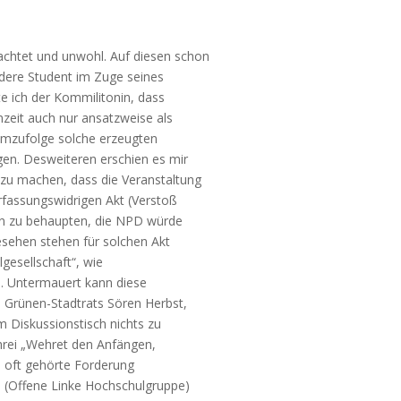
htet und unwohl. Auf diesen schon
ndere Student im Zuge seines
te ich der Kommilitonin, dass
nzeit auch nur ansatzweise als
demzufolge solche erzeugten
gen. Desweiteren erschien es mir
u machen, dass die Veranstaltung
erfassungswidrigen Akt (Verstoß
ohn zu behaupten, die NPD würde
esehen stehen für solchen Akt
lgesellschaft“, wie
e. Untermauert kann diese
 Grünen-Stadtrats Sören Herbst,
m Diskussionstisch nichts zu
hrei „Wehret den Anfängen,
u oft gehörte Forderung
 (Offene Linke Hochschulgruppe)