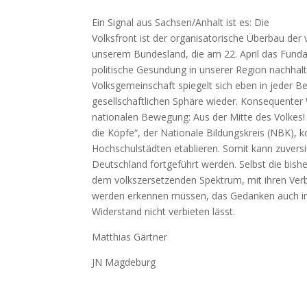
Ein Signal aus Sachsen/Anhalt ist es: Die
Volksfront ist der organisatorische Überbau der 
unserem Bundesland, die am 22. April das Fund
politische Gesundung in unserer Region nachhalti
Volksgemeinschaft spiegelt sich eben in jeder Be
gesellschaftlichen Sphäre wieder. Konsequenter
nationalen Bewegung: Aus der Mitte des Volkes!
die Köpfe“, der Nationale Bildungskreis (NBK), k
Hochschulstädten etablieren. Somit kann zuversi
Deutschland fortgeführt werden. Selbst die bi
dem volkszersetzenden Spektrum, mit ihren Ver
werden erkennen müssen, das Gedanken auch in Z
Widerstand nicht verbieten lässt.
Matthias Gärtner
JN Magdeburg