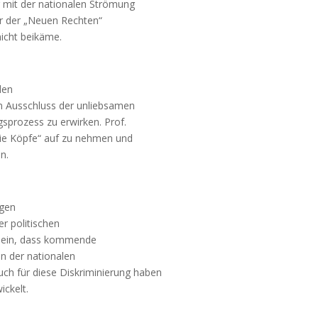
g mit der nationalen Strömung
er der „Neuen Rechten“
icht beikäme.
den
en Ausschluss der unliebsamen
prozess zu erwirken. Prof.
die Köpfe“ auf zu nehmen und
n.
ngen
r politischen
s sein, dass kommende
en der nationalen
h für diese Diskriminierung haben
ickelt.