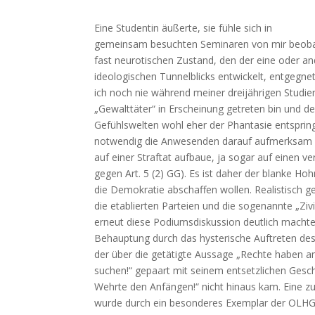
Eine Studentin äußerte, sie fühle sich in
gemeinsam besuchten Seminaren von mir beobac
fast neurotischen Zustand, den der eine oder a
ideologischen Tunnelblicks entwickelt, entgegne
ich noch nie während meiner dreijährigen Studie
„Gewalttäter“ in Erscheinung getreten bin und 
Gefühlswelten wohl eher der Phantasie entsprin
notwendig die Anwesenden darauf aufmerksam z
auf einer Straftat aufbaue, ja sogar auf einen v
gegen Art. 5 (2) GG). Es ist daher der blanke H
die Demokratie abschaffen wollen. Realistisch g
die etablierten Parteien und die sogenannte „Zivi
erneut diese Podiumsdiskussion deutlich macht
Behauptung durch das hysterische Auftreten des
der über die getätigte Aussage „Rechte haben a
suchen!“ gepaart mit seinem entsetzlichen Gesc
Wehrte den Anfängen!“ nicht hinaus kam. Eine z
wurde durch ein besonderes Exemplar der OLHG