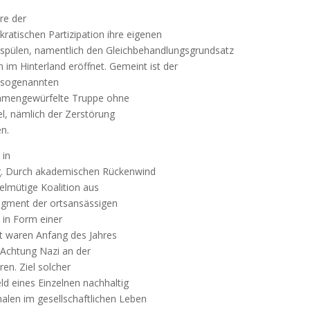
re der
kratischen Partizipation ihre eigenen
pülen, namentlich den Gleichbehandlungsgrundsatz
 im Hinterland eröffnet. Gemeint ist der
r sogenannten
sammengewürfelte Truppe ohne
l, nämlich der Zerstörung
en.
 in
rg. Durch akademischen Rückenwind
kelmütige Koalition aus
agment der ortsansässigen
n in Form einer
t waren Anfang des Jahres
„Achtung Nazi an der
en. Ziel solcher
ld eines Einzelnen nachhaltig
alen im gesellschaftlichen Leben