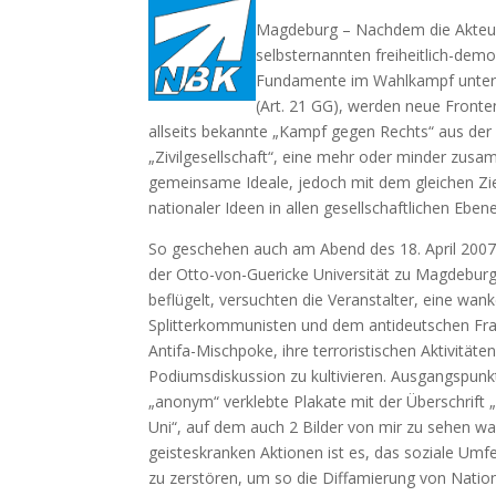
Magdeburg – Nachdem die Akteu
selbsternannten freiheitlich-demo
Fundamente im Wahlkampf unters
(Art. 21 GG), werden neue Fronten
allseits bekannte „Kampf gegen Rechts“ aus de
„Zivilgesellschaft“, eine mehr oder minder zu
gemeinsame Ideale, jedoch mit dem gleichen Zie
nationaler Ideen in allen gesellschaftlichen Eben
So geschehen auch am Abend des 18. April 2007
der Otto-von-Guericke Universität zu Magdebu
beflügelt, versuchten die Veranstalter, eine wan
Splitterkommunisten und dem antideutschen Fr
Antifa-Mischpoke, ihre terroristischen Aktivitäte
Podiumsdiskussion zu kultivieren. Ausgangspunk
„anonym“ verklebte Plakate mit der Überschrift 
Uni“, auf dem auch 2 Bilder von mir zu sehen war
geisteskranken Aktionen ist es, das soziale Umfe
zu zerstören, um so die Diffamierung von Nation