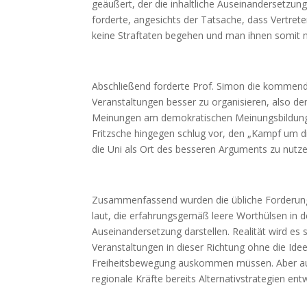
geäußert, der die inhaltliche Auseinandersetzun
forderte, angesichts der Tatsache, dass Vertret
keine Straftaten begehen und man ihnen somit n
Abschließend forderte Prof. Simon die kommen
Veranstaltungen besser zu organisieren, also d
Meinungen am demokratischen Meinungsbildungs
Fritzsche hingegen schlug vor, den „Kampf um 
die Uni als Ort des besseren Arguments zu nutze
Zusammenfassend wurden die übliche Forderu
laut, die erfahrungsgemäß leere Worthülsen in de
Auseinandersetzung darstellen. Realität wird e
Veranstaltungen in dieser Richtung ohne die Ide
Freiheitsbewegung auskommen müssen. Aber auc
regionale Kräfte bereits Alternativstrategien entw