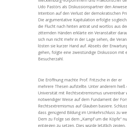
Mecklenburg-Vorpommern und Fraktionschef der
Udo Pastörs als Diskussionspartner den Anwese
Intention auf den Verlust der demokratischen P
Die argumentative Kapitulation erfolgte sogleich
die Flucht nach hinten antrat und wortlos aus d
zitternden Händen erklärte ein Veranstalter dara
sich nun nicht mehr in der Lage sehen, die Vera
lösten sie kurzer Hand auf. Abseits der Erwartu
gehen, folgte eine zweistündige Diskussion mit e
Besucherzahl.
Die Eröffnung machte Prof. Fritzsche in der er
mehrere Thesen aufstellte. Unter anderem hieß es
Universität mit Rechtsextremismus unvereinbar w
notwendiger Weise auf dem Fundament der Fors
Rechtsextremismus auf Glauben basiere. Schlussf
dass genügend Bildung im Umkehrschluss zu we
Dem zu Folge sei dem „Kampf um die Köpfe“ nu
entgegen zu setzen. Dies würde letztlich zeigen,