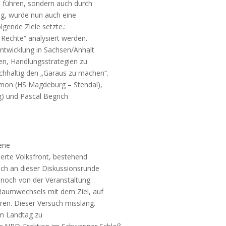
zu führen, sondern auch durch
ug, wurde nun auch eine
olgende Ziele setzte.:
Rechte“ analysiert werden.
 Entwicklung in Sachsen/Anhalt
en, Handlungsstrategien zu
chhaltig den „Garaus zu machen“.
 Simon (HS Magdeburg – Stendal),
g) und Pascal Begrich
ene
sierte Volksfront, bestehend
ch an dieser Diskussionsrunde
h noch von der Veranstaltung
 Raumwechsels mit dem Ziel, auf
ren. Dieser Versuch misslang.
im Landtag zu