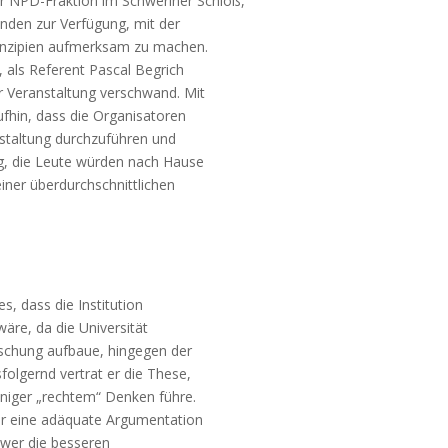
 NPD-Fraktion im Schweriner Schloß,
nden zur Verfügung, mit der
rinzipien aufmerksam zu machen.
, als Referent Pascal Begrich
er Veranstaltung verschwand. Mit
ufhin, dass die Organisatoren
nstaltung durchzuführen und
ng, die Leute würden nach Hause
iner überdurchschnittlichen
, dass die Institution
äre, da die Universität
chung aufbaue, hingegen der
olgernd vertrat er die These,
niger „rechtem“ Denken führe.
r eine adäquate Argumentation
 wer die besseren