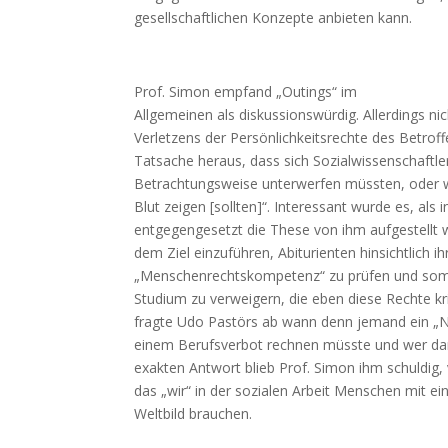
gesellschaftlichen Konzepte anbieten kann.
Prof. Simon empfand „Outings“ im
Allgemeinen als diskussionswürdig. Allerdings ni
Verletzens der Persönlichkeitsrechte des Betroff
Tatsache heraus, dass sich Sozialwissenschaftler
Betrachtungsweise unterwerfen müssten, oder wi
Blut zeigen [sollten]“. Interessant wurde es, als i
entgegengesetzt die These von ihm aufgestellt 
dem Ziel einzuführen, Abiturienten hinsichtlich ih
„Menschenrechtskompetenz“ zu prüfen und somi
Studium zu verweigern, die eben diese Rechte kr
fragte Udo Pastörs ab wann denn jemand ein „N
einem Berufsverbot rechnen müsste und wer dar
exakten Antwort blieb Prof. Simon ihm schuldig,
das „wir“ in der sozialen Arbeit Menschen mit e
Weltbild brauchen.