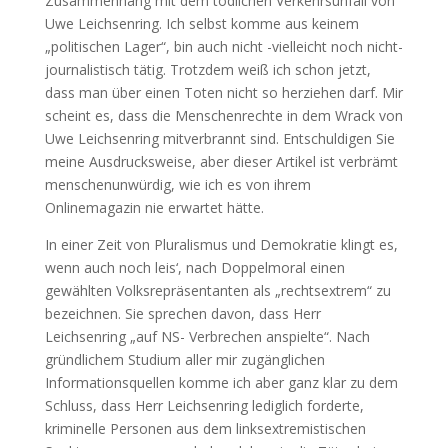
Zusammenhang mit dem tödlichen Verkehrsunfall von
Uwe Leichsenring. Ich selbst komme aus keinem
„politischen Lager“, bin auch nicht -vielleicht noch nicht-
journalistisch tätig. Trotzdem weiß ich schon jetzt,
dass man über einen Toten nicht so herziehen darf. Mir
scheint es, dass die Menschenrechte in dem Wrack von
Uwe Leichsenring mitverbrannt sind. Entschuldigen Sie
meine Ausdrucksweise, aber dieser Artikel ist verbrämt
menschenunwürdig, wie ich es von ihrem
Onlinemagazin nie erwartet hätte.
In einer Zeit von Pluralismus und Demokratie klingt es,
wenn auch noch leis‘, nach Doppelmoral einen
gewählten Volksrepräsentanten als „rechtsextrem“ zu
bezeichnen. Sie sprechen davon, dass Herr
Leichsenring „auf NS- Verbrechen anspielte“. Nach
gründlichem Studium aller mir zugänglichen
Informationsquellen komme ich aber ganz klar zu dem
Schluss, dass Herr Leichsenring lediglich forderte,
kriminelle Personen aus dem linksextremistischen