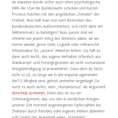
de Maizière würde sicher auch ohne psychologische
Hilfe der USA die Bundeswehr schicken und kurzen
Prozess machen mit den angeblichen „Feinden“ der
Freiheit. Was hält man nun vom Bestreben des
bundesdeutschen Außenministers, sich nicht aktiv am
Militäreinsatz zu beteiligen? Nun, passiv sind wir
ohnehin bei jedem Krieg des Westens dabei, da wir
immer wieder gerne Geld, Logistik oder militärische
Infrastruktur für „unsere“ Alliierten liefern. Da fällt es
dann auch leicht, das eigene Verhalten öffentlich aus
Wahlkampf- und Prestigegründen als nicht vorhandene
Kriegsbeteiligung zu präsentieren. Dass dem de facto
nicht so ist, so lange wir in der imperial agierenden
NATO Mitglied sind, gehört weiterhin angeklagt! Da
nutzt es auch nichts, dem „Humanismus“ als Argument
Vorschub zu leisten
. Denn dies ist nur ein
Scheinargument, das von den in westlichen Kriegen
unserer Zeit horrend angestiegenen Opferzahlen bei
Zivilisten durch fremdes oder eigenes Wirken ablenken
soll. Gegen das Argument eines „humanen“