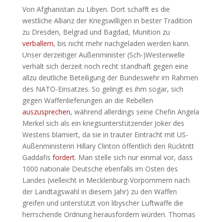
Von Afghanistan zu Libyen. Dort schafft es die
westliche Allianz der Kriegswilligen in bester Tradition
zu Dresden, Belgrad und Bagdad, Munition zu
verballern
, bis nicht mehr nachgeladen werden kann.
Unser derzeitiger Außenminister (Sch-)Westerwelle
verhält sich derzeit noch recht standhaft gegen eine
allzu deutliche Beteiligung der Bundeswehr im Rahmen
des NATO-Einsatzes. So gelingt es ihm sogar, sich
gegen Waffenlieferungen an die Rebellen
auszusprechen
, während allerdings seine Chefin Angela
Merkel sich als ein kriegsunterstützender Joker des
Westens blamiert, da sie in trauter Eintracht mit US-
Außenministerin Hillary Clinton öffentlich den Rücktritt
Gaddafis
fordert
. Man stelle sich nur einmal vor, dass
1000 nationale Deutsche ebenfalls im Osten des
Landes (vielleicht in Mecklenburg-Vorpommern nach
der Landtagswahl in diesem Jahr) zu den Waffen
greifen und unterstützt von libyscher Luftwaffe die
herrschende Ordnung herausfordern würden. Thomas