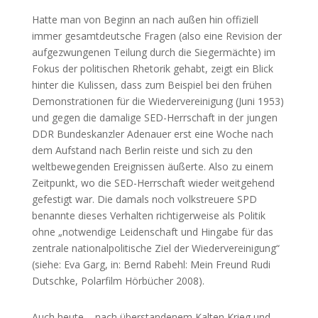
Hatte man von Beginn an nach außen hin offiziell
immer gesamtdeutsche Fragen (also eine Revision der
aufgezwungenen Teilung durch die Siegermächte) im
Fokus der politischen Rhetorik gehabt, zeigt ein Blick
hinter die Kulissen, dass zum Beispiel bei den frühen
Demonstrationen für die Wiedervereinigung (Juni 1953)
und gegen die damalige SED-Herrschaft in der jungen
DDR Bundeskanzler Adenauer erst eine Woche nach
dem Aufstand nach Berlin reiste und sich zu den
weltbewegenden Ereignissen äußerte. Also zu einem
Zeitpunkt, wo die SED-Herrschaft wieder weitgehend
gefestigt war. Die damals noch volkstreuere SPD
benannte dieses Verhalten richtigerweise als Politik
ohne „notwendige Leidenschaft und Hingabe für das
zentrale nationalpolitische Ziel der Wiedervereinigung“
(siehe: Eva Garg, in: Bernd Rabehl: Mein Freund Rudi
Dutschke, Polarfilm Hörbücher 2008).
Auch heute – nach überstandenem Kalten Krieg und