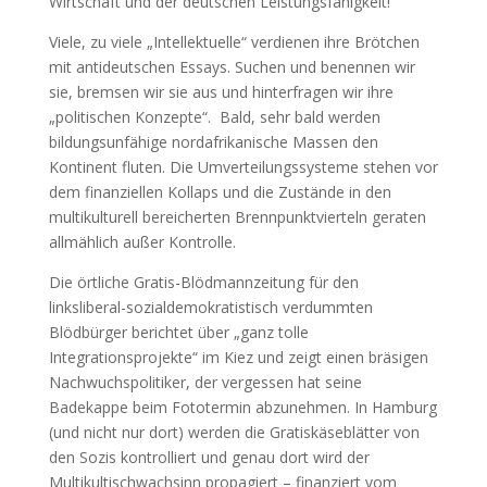
Wirtschaft und der deutschen Leistungsfähigkeit!
Viele, zu viele „Intellektuelle“ verdienen ihre Brötchen
mit antideutschen Essays. Suchen und benennen wir
sie, bremsen wir sie aus und hinterfragen wir ihre
„politischen Konzepte“. Bald, sehr bald werden
bildungsunfähige nordafrikanische Massen den
Kontinent fluten. Die Umverteilungssysteme stehen vor
dem finanziellen Kollaps und die Zustände in den
multikulturell bereicherten Brennpunktvierteln geraten
allmählich außer Kontrolle.
Die örtliche Gratis-Blödmannzeitung für den
linksliberal-sozialdemokratistisch verdummten
Blödbürger berichtet über „ganz tolle
Integrationsprojekte“ im Kiez und zeigt einen bräsigen
Nachwuchspolitiker, der vergessen hat seine
Badekappe beim Fototermin abzunehmen. In Hamburg
(und nicht nur dort) werden die Gratiskäseblätter von
den Sozis kontrolliert und genau dort wird der
Multikultischwachsinn propagiert – finanziert vom