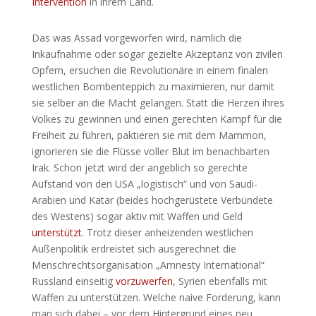
Intervention
in ihrem Land.
Das was Assad vorgeworfen wird, nämlich die
Inkaufnahme oder sogar gezielte Akzeptanz von zivilen
Opfern, ersuchen die Revolutionäre in einem finalen
westlichen Bombenteppich zu maximieren, nur damit
sie selber an die Macht gelangen. Statt die Herzen ihres
Volkes zu gewinnen und einen gerechten Kampf für die
Freiheit zu führen, paktieren sie mit dem Mammon,
ignorieren sie die Flüsse voller Blut im benachbarten
Irak. Schon jetzt wird der angeblich so gerechte
Aufstand von den USA „logistisch“ und von Saudi-
Arabien und Katar (beides hochgerüstete Verbündete
des Westens) sogar aktiv mit Waffen und Geld
unterstützt
. Trotz dieser anheizenden westlichen
Außenpolitik erdreistet sich ausgerechnet die
Menschrechtsorganisation „Amnesty International“
Russland einseitig
vorzuwerfen
, Syrien ebenfalls mit
Waffen zu unterstützen. Welche naive Forderung, kann
man sich dabei – vor dem Hintergrund eines neu