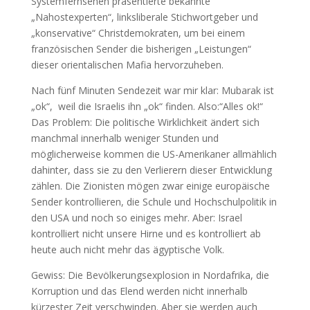
Systemfernsehen präsentierte bekannte
„Nahostexperten“, linksliberale Stichwortgeber und
„konservative“ Christdemokraten, um bei einem
französischen Sender die bisherigen „Leistungen“
dieser orientalischen Mafia hervorzuheben.
Nach fünf Minuten Sendezeit war mir klar: Mubarak ist
„ok“, weil die Israelis ihn „ok“ finden. Also:“Alles ok!“
Das Problem: Die politische Wirklichkeit ändert sich
manchmal innerhalb weniger Stunden und
möglicherweise kommen die US-Amerikaner allmählich
dahinter, dass sie zu den Verlierern dieser Entwicklung
zählen. Die Zionisten mögen zwar einige europäische
Sender kontrollieren, die Schule und Hochschulpolitik in
den USA und noch so einiges mehr. Aber: Israel
kontrolliert nicht unsere Hirne und es kontrolliert ab
heute auch nicht mehr das ägyptische Volk.
Gewiss: Die Bevölkerungsexplosion in Nordafrika, die
Korruption und das Elend werden nicht innerhalb
kürzester Zeit verschwinden. Aber sie werden auch