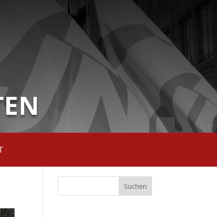
TEN
T