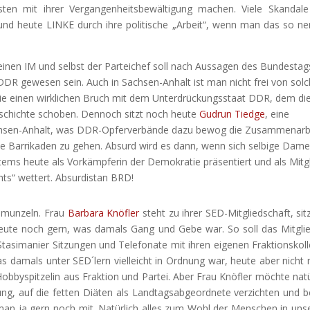
ten mit ihrer Vergangenheitsbewältigung machen. Viele Skandal
und heute LINKE durch ihre politische „Arbeit“, wenn man das so n
einen IM und selbst der Parteichef soll nach Aussagen des Bundestag
m DDR gewesen sein. Auch in Sachsen-Anhalt ist man nicht frei von sol
ie einen wirklichen Bruch mit dem Unterdrückungsstaat DDR, dem di
Geschichte schoben. Dennoch sitzt noch heute
Gudrun Tiedge
, eine
Sachsen-Anhalt, was DDR-Opferverbände dazu bewog die Zusammenarb
ie Barrikaden zu gehen. Absurd wird es dann, wenn sich selbige Dame
stems heute als Vorkämpferin der Demokratie präsentiert und als Mitg
s“ wettert. Absurdistan BRD!
chmunzeln. Frau
Barbara Knöfler
steht zu ihrer SED-Mitgliedschaft, sitz
eute noch gern, was damals Gang und Gebe war. So soll das Mitgli
 Stasimanier Sitzungen und Telefonate mit ihren eigenen Fraktionskol
s damals unter SED´lern vielleicht in Ordnung war, heute aber nicht
byspitzelin aus Fraktion und Partei. Aber Frau Knöfler möchte natü
llung, auf die fetten Diäten als Landtagsabgeordnete verzichten und b
 man ja gern noch mit. Natürlich alles zum Wohl der Menschen in un