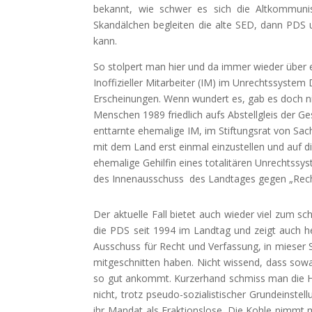
bekannt, wie schwer es sich die Altkommunis
Skandälchen begleiten die alte SED, dann PDS 
kann.
So stolpert man hier und da immer wieder über 
Inoffizieller Mitarbeiter (IM) im Unrechtssyste
Erscheinungen. Wenn wundert es, gab es doch n
Menschen 1989 friedlich aufs Abstellgleis der 
enttarnte ehemalige IM, im Stiftungsrat von 
mit dem Land erst einmal einzustellen und auf d
ehemalige Gehilfin eines totalitären Unrechtssy
des Innenausschuss
des Landtages gegen „Recht
Der aktuelle Fall bietet auch wieder viel zum s
die PDS seit 1994 im Landtag und zeigt auch h
Ausschuss für Recht und Verfassung
, in mieser
mitgeschnitten haben. Nicht wissend, dass sowa
so gut ankommt. Kurzerhand schmiss man die Hob
nicht, trotz pseudo-sozialistischer Grundeinste
ihr Mandat als Fraktionslose. Die Kohle nimmt