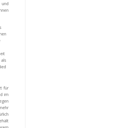
e und
ennen
s
chen
e
eit
 als
lied
t für
ed im
legen
 mehr
rlich
ehält
serem