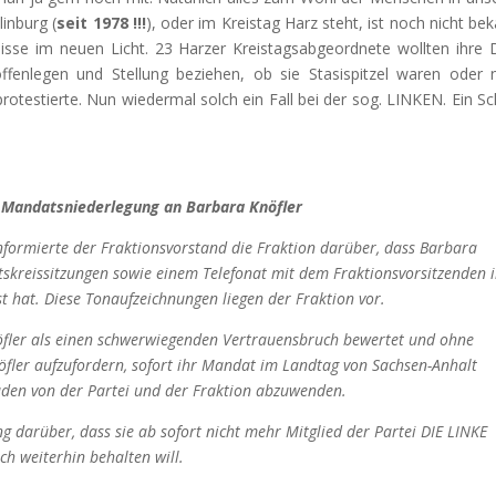
inburg (
seit 1978
!!!
), oder im Kreistag Harz steht, ist noch nicht bek
isse im neuen Licht. 23 Harzer Kreistagsabgeordnete wollten ihre
fenlegen und Stellung beziehen, ob sie Stasispitzel waren oder n
rotestierte. Nun wiedermal solch ein Fall bei der sog. LINKEN. Ein S
r Mandatsniederlegung an Barbara Knöfler
informierte der Fraktionsvorstand die Fraktion darüber, dass Barbara
tskreissitzungen sowie einem Telefonat mit dem Fraktionsvorsitzenden 
t hat. Diese Tonaufzeichnungen liegen der Fraktion vor.
öfler als einen schwerwiegenden Vertrauensbruch bewertet und ohne
öfler aufzufordern, sofort ihr Mandat im Landtag von Sachsen-Anhalt
haden von der Partei und der Fraktion abzuwenden.
ng darüber, dass sie ab sofort nicht mehr Mitglied der Partei DIE LINKE
ch weiterhin behalten will.