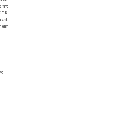
annt.
 DDR-
icht,
chelm
im