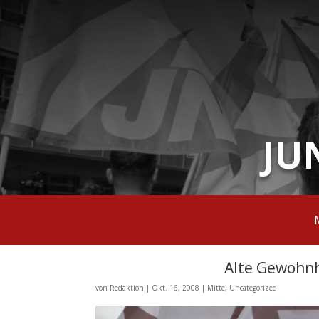
JU
Alte Gewohnh
von
Redaktion
|
Okt. 16, 2008
|
Mitte
,
Uncategorized