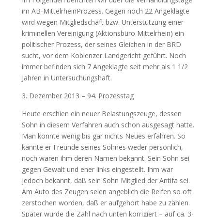
im AB-Mittel­rhein­Prozess. Gegen noch 22 Angeklagte
wird wegen Mitglied­schaft bzw. Unter­stützung einer
kriminellen Vereinigung (Aktionsbüro Mittelrhein) ein
politischer Prozess, der seines Gleichen in der BRD
sucht, vor dem Koblenzer Landgericht geführt. Noch
immer befinden sich 7 Angeklagte seit mehr als 1 1/2
Jahren in Unter­suchungshaft.
3. Dezember 2013 – 94. Prozesstag
Heute erschien ein neuer Belastungszeuge, dessen
Sohn in diesem Verfahren auch schon ausgesagt hatte.
Man konnte wenig bis gar nichts Neues erfahren. So
kannte er Freunde seines Sohnes weder persönlich,
noch waren ihm deren Namen bekannt. Sein Sohn sei
gegen Gewalt und eher links eingestellt. Ihm war
jedoch bekannt, daß sein Sohn Mitglied der Antifa sei.
Am Auto des Zeugen seien angeblich die Reifen so oft
zerstochen worden, daß er aufgehört habe zu zählen.
Später wurde die Zahl nach unten korrigiert – auf ca. 3-