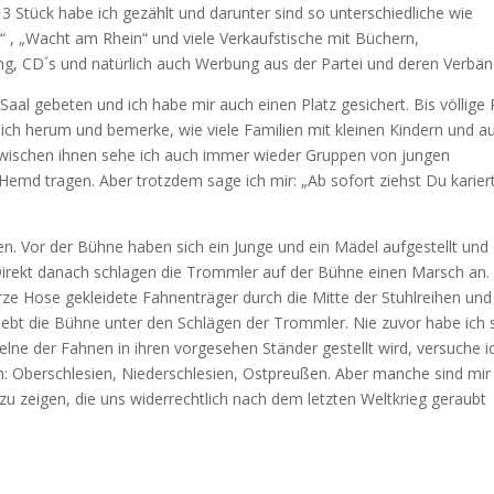
 Stück habe ich gezählt und darunter sind so unterschiedliche wie
, „Wacht am Rhein“ und viele Verkaufstische mit Büchern,
g, CD´s und natürlich auch Werbung aus der Partei und deren Verbän
aal gebeten und ich habe mir auch einen Platz gesichert. Bis völlige
ich herum und bemerke, wie viele Familien mit kleinen Kindern und a
 Zwischen ihnen sehe ich auch immer wieder Gruppen von jungen
-Hemd tragen. Aber trotzdem sage ich mir: „Ab sofort ziehst Du karier
n. Vor der Bühne haben sich ein Junge und ein Mädel aufgestellt und 
 Direkt danach schlagen die Trommler auf der Bühne einen Marsch an.
ze Hose gekleidete Fahnenträger durch die Mitte der Stuhlreihen und
erbebt die Bühne unter den Schlägen der Trommler. Nie zuvor habe ich 
elne der Fahnen in ihren vorgesehen Ständer gestellt wird, versuche i
h: Oberschlesien, Niederschlesien, Ostpreußen. Aber manche sind mir
zu zeigen, die uns widerrechtlich nach dem letzten Weltkrieg geraubt