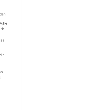
den.
 Ruhe
uch
tes
die
so
ch