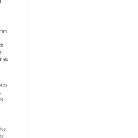
u
ramm
.
dt.
g
shalb
otos
.
ne
des
nd