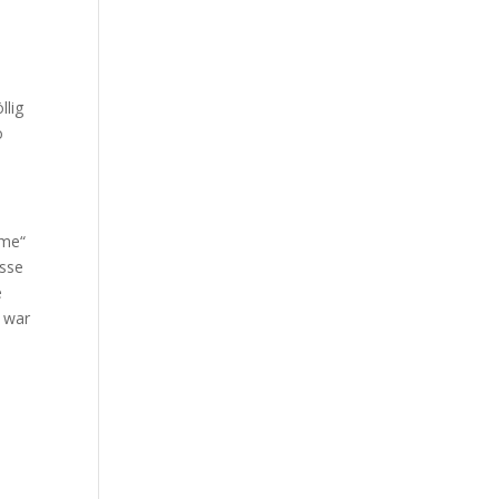
llig
o
ame“
asse
e
“ war