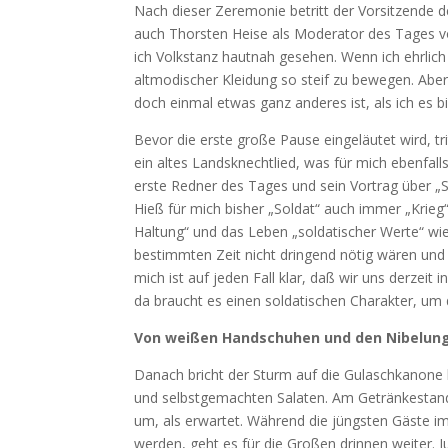
Nach dieser Zeremonie betritt der Vorsitzende de
auch Thorsten Heise als Moderator des Tages vo
ich Volkstanz hautnah gesehen. Wenn ich ehrlich 
altmodischer Kleidung so steif zu bewegen. Abe
doch einmal etwas ganz anderes ist, als ich es b
Bevor die erste große Pause eingeläutet wird, tr
ein altes Landsknechtlied, was für mich ebenfall
erste Redner des Tages und sein Vortrag über „
Hieß für mich bisher „Soldat“ auch immer „Krie
Haltung“ und das Leben „soldatischer Werte“ wie 
bestimmten Zeit nicht dringend nötig wären un
mich ist auf jeden Fall klar, daß wir uns derzeit
da braucht es einen soldatischen Charakter, um
Von weißen Handschuhen und den Nibelun
Danach bricht der Sturm auf die Gulaschkanone l
und selbstgemachten Salaten. Am Getränkestand d
um, als erwartet. Während die jüngsten Gäste im
werden, geht es für die Großen drinnen weiter. 