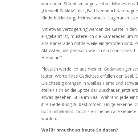
wartenden Stände zu begutachten. Mindestens 13
„Umwelt & Aktiv“, die „Bad Nenndorf Kampagne“ 
Kinderbekleidung, Heimschmuck, Lagerausrüstun
Mit etwas Verzögerung werden die Gäste in den S
eingekehrt ist, mustere ich die Kameraden um m
alte Kameraden mittlerweile eingetroffen sind.
Aktivisten, die genauso wie ich ein modisches T
Hemd an!“
Plötzlich werde ich aus meinen Gedanken gerisse
lauten Worte ihres Gedichtes erfüllen den Saal.
Gleichzeitig drängen in weißes Hemd und schwar
stellen sich an die Spitze der Zuschauer. Jetzt 
etwas gesehen. Stille im Saal. Während jede einz
ihre Bedeutung zu bestimmen. Einige erkenne ic
noch unbekannt. Doch sie scheinen alle Gebiete 
wurden.
Wofür braucht es heute Soldaten?