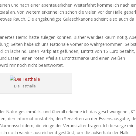
inen und nach einer abenteuerlichen Weiterfahrt komme ich nach ei
saal an. Von weitem erkenne ich schon die vielen vor der Halle gepar
nd etwas Rauch. Die angekündigte Gulaschkanone scheint also auch da
kariertes Hemd hätte zulegen können. Bisher war dies kaum nötig. Ab
leidung. Selten habe ich uns Nationale vorher so wahrgenommen. Selbst
ich lächelnd. Einen Parkplatz gefunden, Eintritt von 15 Euro bezahlt,
 und Essen, einen roten Pfeil als Eintrittsmarke und einen weißen
wird mir noch nicht beantwortet.
Die Festhalle
aus der Natur geschmückt und überall erkenne ich das geschwungene „K“
en, den Informationstafeln, den Servietten an der Essensausgabe, d
Namensschildern, die einige der Veranstalter tragen. Ich besorge mir
ich doch wieder ausreichend gestärkt, um die außerhalb der Halle