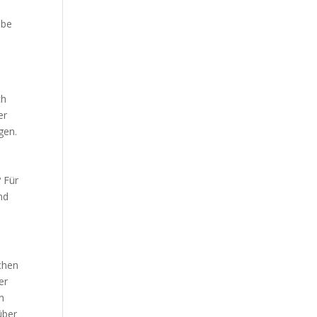
h
abe
ch
er
gen.
 Für
nd
ichen
er
n
über