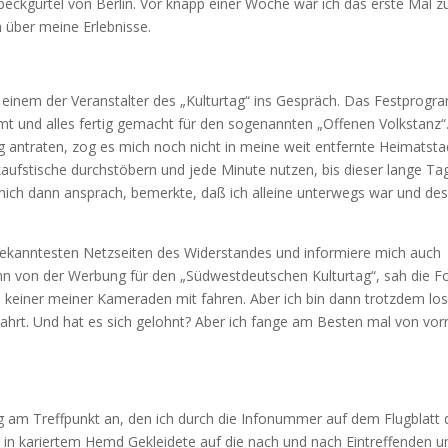
eckgürtel von Berlin. Vor knapp einer Woche war ich das erste Mal z
 über meine Erlebnisse.
 einem der Veranstalter des „Kulturtag“ ins Gespräch. Das Festprog
mt und alles fertig gemacht für den sogenannten „Offenen Volkstanz“
ntraten, zog es mich noch nicht in meine weit entfernte Heimatsta
rkaufstische durchstöbern und jede Minute nutzen, bis dieser lange Ta
r mich dann ansprach, bemerkte, daß ich alleine unterwegs war und de
die bekanntesten Netzseiten des Widerstandes und informiere mich auch
ann von der Werbung für den „Südwestdeutschen Kulturtag“, sah die F
te keiner meiner Kameraden mit fahren. Aber ich bin dann trotzdem los
 Fahrt. Und hat es sich gelohnt? Aber ich fange am Besten mal von vor
am Treffpunkt an, den ich durch die Infonummer auf dem Flugblatt 
 in kariertem Hemd Gekleidete auf die nach und nach Eintreffenden u