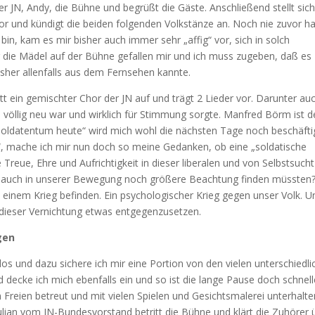
r JN, Andy, die Bühne und begrüßt die Gäste. Anschließend stellt sic
r und kündigt die beiden folgenden Volkstänze an. Noch nie zuvor h
bin, kam es mir bisher auch immer sehr „affig“ vor, sich in solch
r die Mädel auf der Bühne gefallen mir und ich muss zugeben, daß es
isher allenfalls aus dem Fernsehen kannte.
itt ein gemischter Chor der JN auf und trägt 2 Lieder vor. Darunter au
s völlig neu war und wirklich für Stimmung sorgte. Manfred Börm ist d
Soldatentum heute“ wird mich wohl die nächsten Tage noch beschäfti
g“, mache ich mir nun doch so meine Gedanken, ob eine „soldatische
Treue, Ehre und Aufrichtigkeit in dieser liberalen und von Selbstsucht
d auch in unserer Bewegung noch größere Beachtung finden müssten?
 in einem Krieg befinden. Ein psychologischer Krieg gegen unser Volk. U
 dieser Vernichtung etwas entgegenzusetzen.
gen
os und dazu sichere ich mir eine Portion von den vielen unterschiedl
ecke ich mich ebenfalls ein und so ist die lange Pause doch schnell
 Freien betreut und mit vielen Spielen und Gesichtsmalerei unterhalte
Julian vom JN-Bundesvorstand betritt die Bühne und klärt die Zuhörer 