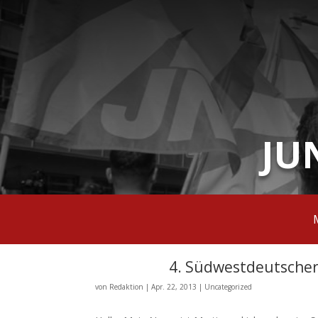
JU
4. Südwestdeutscher 
von
Redaktion
|
Apr. 22, 2013
|
Uncategorized