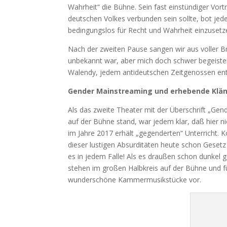
Wahrheit“ die Bühne. Sein fast einstündiger Vor
deutschen Volkes verbunden sein sollte, bot jed
bedingungslos für Recht und Wahrheit einzusetz
Nach der zweiten Pause sangen wir aus voller Br
unbekannt war, aber mich doch schwer begeiste
Walendy, jedem antideutschen Zeitgenossen ent
Gender Mainstreaming und erhebende Klä
Als das zweite Theater mit der Überschrift „Ge
auf der Bühne stand, war jedem klar, daß hier n
im Jahre 2017 erhält „gegenderten“ Unterricht. 
dieser lustigen Absurditäten heute schon Gesetz
es in jedem Falle! Als es draußen schon dunkel 
stehen im großen Halbkreis auf der Bühne und fü
wunderschöne Kammermusikstücke vor.