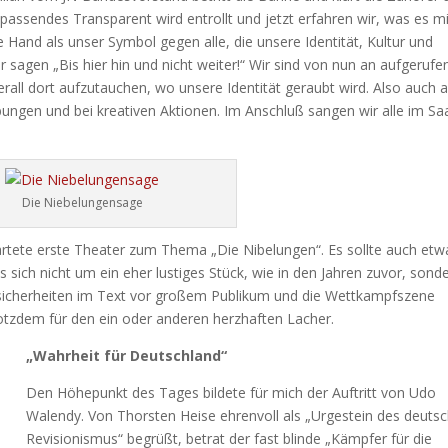
 passendes Transparent wird entrollt und jetzt erfahren wir, was es mi
Hand als unser Symbol gegen alle, die unsere Identität, Kultur und
 sagen „Bis hier hin und nicht weiter!“ Wir sind von nun an aufgerufe
ll dort aufzutauchen, wo unsere Identität geraubt wird. Also auch a
gen und bei kreativen Aktionen. Im Anschluß sangen wir alle im Sa
Die Niebelungensage
rtete erste Theater zum Thema „Die Nibelungen“. Es sollte auch etw
sich nicht um ein eher lustiges Stück, wie in den Jahren zuvor, sond
nsicherheiten im Text vor großem Publikum und die Wettkampfszene
otzdem für den ein oder anderen herzhaften Lacher.
„Wahrheit für Deutschland“
Den Höhepunkt des Tages bildete für mich der Auftritt von Udo
Walendy. Von Thorsten Heise ehrenvoll als „Urgestein des deuts
Revisionismus“ begrüßt, betrat der fast blinde „Kämpfer für die