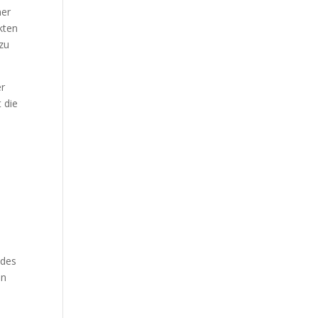
ner
kten
 zu
er
 die
 des
en