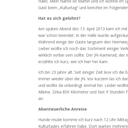
Hallo. Mein Name ist Martin und ich wohne im Sp
Gast beim „Kulturtag“ und berichte im Folgenden
Hat es sich gelohnt?
Am späten Abend des 13. April 2013 kam ich mit
war schon beendet. In der Halle wurde aufgeräu
Während einige der Gäste langsam den Heimweg a
Lieber wollte ich noch das Sortiment einiger Ve
wirklich vorbei sein sollte. Der JN-Kamerad, de
erzählte ich kurz, wie ich hier her kam.
Ich bin 23 Jahre alt. Seit einiger Zeit lese ich 
immer wieder über die JN. Vor kurzem las ich d
und wollte da unbedingt einmal hin. Leider woll
Alleine. Zirka 850 Kilometer und fast 9 Stunden
an:
Abenteuerliche Anreise
Hunde müde komme ich kurz nach 12 Uhr Mittag 
Kulturtages erfahren habe. Dort warten mehrere