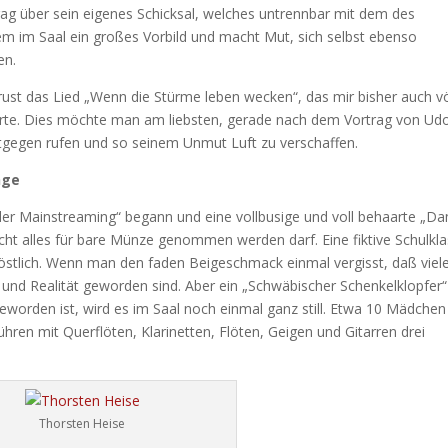
trag über sein eigenes Schicksal, welches untrennbar mit dem des
em im Saal ein großes Vorbild und macht Mut, sich selbst ebenso
en.
ust das Lied „Wenn die Stürme leben wecken“, das mir bisher auch vö
rte. Dies möchte man am liebsten, gerade nach dem Vortrag von Ud
gegen rufen und so seinem Unmut Luft zu verschaffen.
nge
nder Mainstreaming“ begann und eine vollbusige und voll behaarte „D
icht alles für bare Münze genommen werden darf. Eine fiktive Schulkl
Köstlich. Wenn man den faden Beigeschmack einmal vergisst, daß viel
 und Realität geworden sind. Aber ein „Schwäbischer Schenkelklopfer
geworden ist, wird es im Saal noch einmal ganz still. Etwa 10 Mädchen
hren mit Querflöten, Klarinetten, Flöten, Geigen und Gitarren drei
Thorsten Heise