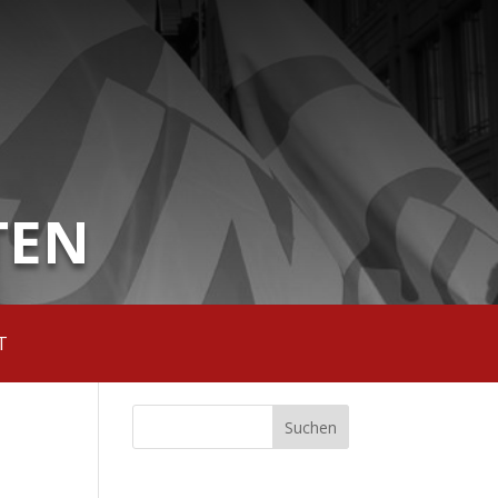
TEN
T