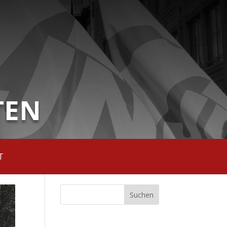
TEN
T