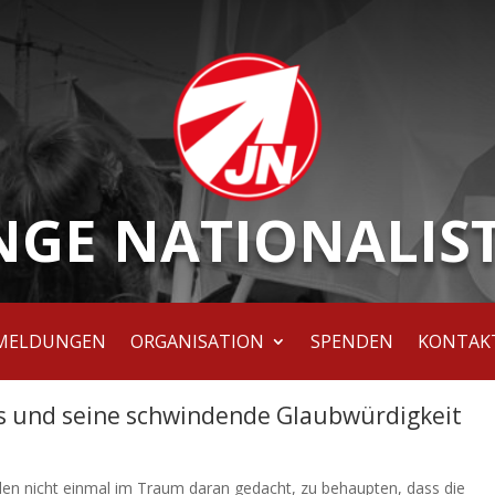
NGE NATIONALIS
MELDUNGEN
ORGANISATION
SPENDEN
KONTAK
 und seine schwindende Glaubwürdigkeit
len nicht einmal im Traum daran gedacht, zu behaupten, dass die