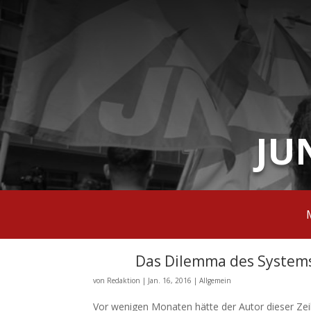
JU
Das Dilemma des Systems
von
Redaktion
|
Jan. 16, 2016
|
Allgemein
Vor wenigen Monaten hätte der Autor dieser Zei