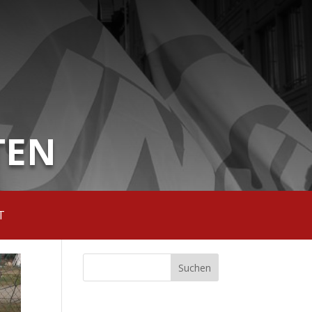
TEN
T