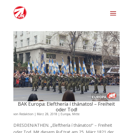
BAK Europa: Elefthería í thánatos! – Freiheit
oder Tod!
von
Redaktion
|
März 28, 2018
|
Europa
,
Mitte
DRESDEN/ATHEN. „Elefthería í thánatos!“ – Freiheit
oder Tod. Mit diesem Ruf trat am 25. März 1821 der