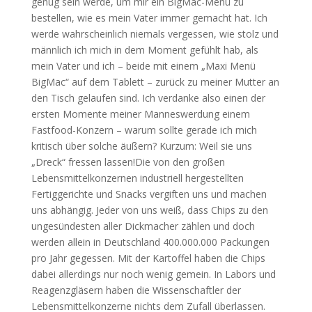
genug sein werde, um mir ein BigMac-Menü zu
bestellen, wie es mein Vater immer gemacht hat. Ich
werde wahrscheinlich niemals vergessen, wie stolz und
männlich ich mich in dem Moment gefühlt hab, als
mein Vater und ich – beide mit einem „Maxi Menü
BigMac“ auf dem Tablett – zurück zu meiner Mutter an
den Tisch gelaufen sind. Ich verdanke also einen der
ersten Momente meiner Manneswerdung einem
Fastfood-Konzern – warum sollte gerade ich mich
kritisch über solche äußern? Kurzum: Weil sie uns
„Dreck“ fressen lassen!
Die von den großen
Lebensmittelkonzernen industriell hergestellten
Fertiggerichte und Snacks vergiften uns und machen
uns abhängig. Jeder von uns weiß, dass Chips zu den
ungesündesten aller Dickmacher zählen und doch
werden allein in Deutschland 400.000.000 Packungen
pro Jahr gegessen. Mit der Kartoffel haben die Chips
dabei allerdings nur noch wenig gemein. In Labors und
Reagenzgläsern haben die Wissenschaftler der
Lebensmittelkonzerne nichts dem Zufall überlassen.