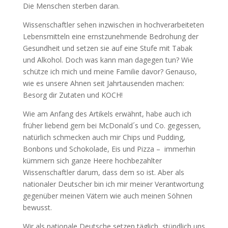
Die Menschen sterben daran.
Wissenschaftler sehen inzwischen in hochverarbeiteten
Lebensmitteln eine ernstzunehmende Bedrohung der
Gesundheit und setzen sie auf eine Stufe mit Tabak
und Alkohol. Doch was kann man dagegen tun? Wie
schütze ich mich und meine Familie davor? Genauso,
wie es unsere Ahnen seit Jahrtausenden machen:
Besorg dir Zutaten und KOCH!
Wie am Anfang des Artikels erwähnt, habe auch ich
früher liebend gern bei McDonald´s und Co. gegessen,
natürlich schmecken auch mir Chips und Pudding,
Bonbons und Schokolade, Eis und Pizza – immerhin
kümmern sich ganze Heere hochbezahlter
Wissenschaftler darum, dass dem so ist. Aber als
nationaler Deutscher bin ich mir meiner Verantwortung
gegenüber meinen Vätern wie auch meinen Söhnen
bewusst.
Wir als nationale Deutsche setzen täglich, stündlich uns