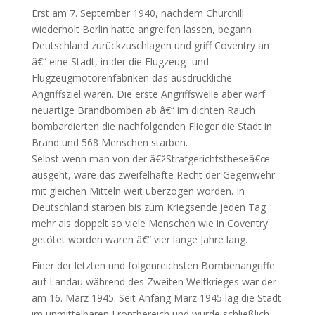
Erst am 7. September 1940, nachdem Churchill
wiederholt Berlin hatte angreifen lassen, begann
Deutschland zurückzuschlagen und griff Coventry an
â€“ eine Stadt, in der die Flugzeug- und
Flugzeugmotorenfabriken das ausdrückliche
Angriffsziel waren. Die erste Angriffswelle aber warf
neuartige Brandbomben ab â€“ im dichten Rauch
bombardierten die nachfolgenden Flieger die Stadt in
Brand und 568 Menschen starben.
Selbst wenn man von der â€žStrafgerichtstheseâ€œ
ausgeht, wäre das zweifelhafte Recht der Gegenwehr
mit gleichen Mitteln weit überzogen worden. In
Deutschland starben bis zum Kriegsende jeden Tag
mehr als doppelt so viele Menschen wie in Coventry
getötet worden waren â€“ vier lange Jahre lang.
Einer der letzten und folgenreichsten Bombenangriffe
auf Landau während des Zweiten Weltkrieges war der
am 16. März 1945. Seit Anfang März 1945 lag die Stadt
im unmittelbaren Frontbereich und wurde schließlich